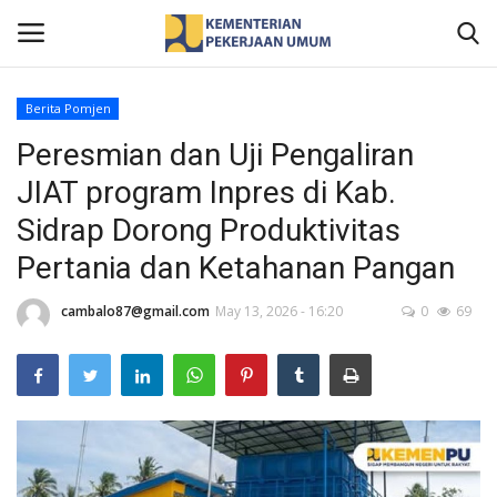
Berita Pomjen
Peresmian dan Uji Pengaliran
Home
JIAT program Inpres di Kab.
Profil
Sidrap Dorong Produktivitas
Pertania dan Ketahanan Pangan
Berita
cambalo87@gmail.com
May 13, 2026 - 16:20
0
69
Publikasi
Gallery
Informasi Publik
Kontak