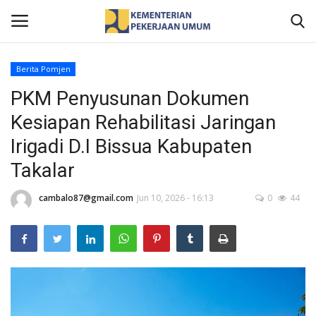
Berita Pomjen
PKM Penyusunan Dokumen
Home
Kesiapan Rehabilitasi Jaringan
Profil
Irigadi D.I Bissua Kabupaten
Takalar
Berita
cambalo87@gmail.com
Jun 10, 2026 - 16:13
0
44
Publikasi
Gallery
Informasi Publik
Kontak