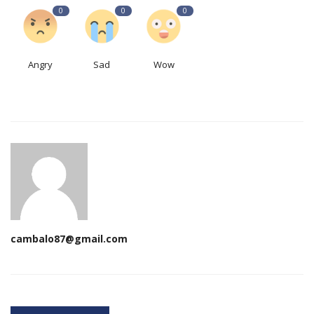
0
0
0
Angry
Sad
Wow
cambalo87@gmail.com