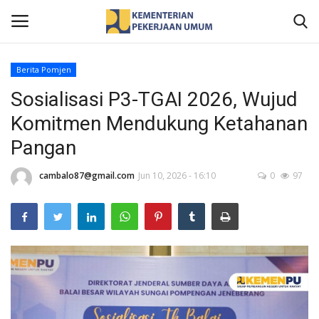
Berita Pomjen
Sosialisasi P3-TGAI 2026, Wujud
Home
Komitmen Mendukung Ketahanan
Profil
Pangan
Berita
cambalo87@gmail.com
Jun 10, 2026 - 16:10
0
97
Publikasi
Gallery
Informasi Publik
Kontak