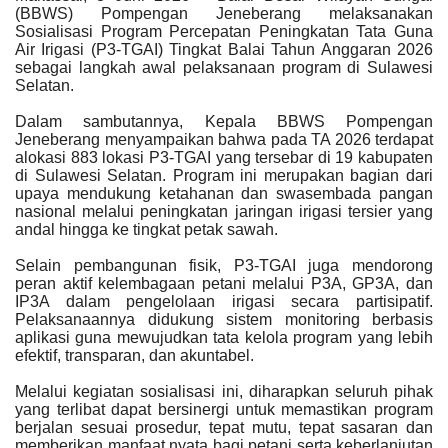
(BBWS) Pompengan Jeneberang melaksanakan
Sosialisasi Program Percepatan Peningkatan Tata Guna
Air Irigasi (P3-TGAI) Tingkat Balai Tahun Anggaran 2026
sebagai langkah awal pelaksanaan program di Sulawesi
Selatan.
Dalam sambutannya, Kepala BBWS Pompengan
Jeneberang menyampaikan bahwa pada TA 2026 terdapat
alokasi 883 lokasi P3-TGAI yang tersebar di 19 kabupaten
di Sulawesi Selatan.
Program ini merupakan bagian dari
upaya mendukung ketahanan dan swasembada pangan
nasional melalui peningkatan jaringan irigasi tersier yang
andal hingga ke tingkat petak sawah.
Selain pembangunan fisik, P3-TGAI juga mendorong
peran aktif kelembagaan petani melalui P3A, GP3A, dan
IP3A dalam pengelolaan irigasi secara partisipatif.
Pelaksanaannya didukung sistem monitoring berbasis
aplikasi guna mewujudkan tata kelola program yang lebih
efektif, transparan, dan akuntabel.
Melalui kegiatan sosialisasi ini, diharapkan seluruh pihak
yang terlibat dapat bersinergi untuk memastikan program
berjalan sesuai prosedur, tepat mutu, tepat sasaran dan
memberikan manfaat nyata bagi petani serta keberlanjutan