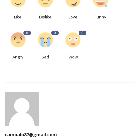
Like
Dislike
Love
Funny
0
0
0
Angry
Sad
Wow
cambalo87@gmail.com