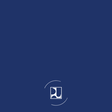
konsisten, serta mudah dipahami oleh pengguna.
Dengan komitmen bersama tersebut, SIH3
diharapkan dapat berkembang menjadi sumber
informasi yang terpercaya dan mendukung
pengelolaan sumber daya air secara efektif,
terpadu, dan berkelanjutan di Provinsi Kepulauan
Riau.
#SigapMembangunNegeriUntukRakyat
#MengelolaAirUntukNegeri
https://www.instagram.com/p/DZ9ulWLk8xo/?
hl=en&img_index=1
Tuesday , 23 June 2026
Humas
Berita Umum