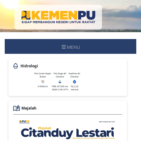
MENU
Open main menu
Hidrologi
Pos Curah Hujan
Pos Duga Air
Kualitas Air
Rancah
TMA 0.000 cm
Pij 2,22
0.000mm
Debit m³/s
Offline
Majalah