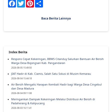
Semoga terang kebangkitan membawa harapan baru,
damai dalam hati, dan kekuatan untuk melangkah lebih
baik ke depan.
Mari kita maknai Paskah sebagai momen untuk bangkit,
memperbarui diri, dan menebar kebaikan bagi sesama.
#SigapMembangunNegeriUntukRakyat
#MengelolaAirUntukNegeri
Facebook
Twitter
Pinterest
Share
Baca Berita Lainnya