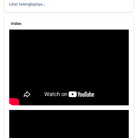
Index Berita
Respons Cepat Kekeringan, BBWS Citanduy Salurkan Bantuan Air Bersih
Warga Desa Bojongsari Kab. Pangandaran
2026-08-05 15:49:50
JIAT Hadir di Kab. Ciamis, Salah Satu Solusi di Musim Kemarau
2026-08-04 15:44:18
Air Bersih Mengalir, Harapan Kembali Hadir bagi Warga Desa Cingebul
dan Desa Madura
2026-08-04 09:11:08
Meringankan Dampak Kekeringan Melalui Distribusi Air Bersih di
Padaherang & Kalipucang
2026-08-03 16:11:41
Lihat Selengkapnya...
Video