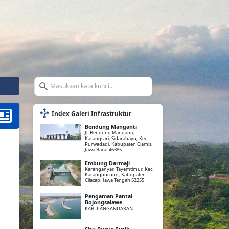
Search icon
Index Galeri Infrastruktur
Bendung Manganti
Jl. Bendung Manganti,
Karangsari, Sidarahayu, Kec.
Purwadadi, Kabupaten Ciamis,
Jawa Barat 46385
Embung Darmaji
Karanganyar, Tayemtimur, Kec.
Karangpucung, Kabupaten
Cilacap, Jawa Tengah 53255
Pengaman Pantai
Bojongsalawe
KAB. PANGANDARAN