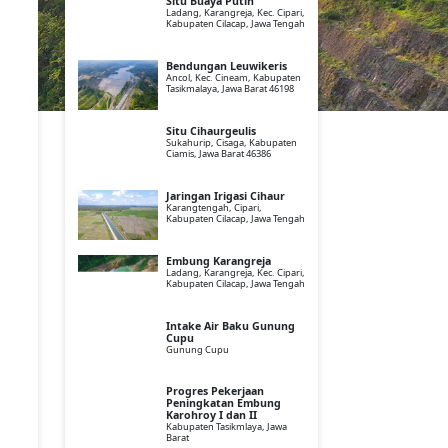
Situ Buaya Putih
Ladang, Karangreja, Kec. Cipari,
Kabupaten Cilacap, Jawa Tengah
Bendungan Leuwikeris
Ancol, Kec. Cineam, Kabupaten
Tasikmalaya, Jawa Barat 46198
Situ Cihaurgeulis
Sukahurip, Cisaga, Kabupaten
Ciamis, Jawa Barat 46386
Jaringan Irigasi Cihaur
Karangtengah, Cipari,
Kabupaten Cilacap, Jawa Tengah
Embung Karangreja
Ladang, Karangreja, Kec. Cipari,
Kabupaten Cilacap, Jawa Tengah
Intake Air Baku Gunung
Cupu
Gunung Cupu
Progres Pekerjaan
Peningkatan Embung
Karohroy I dan II
Kabupaten Tasikmlaya, Jawa
Barat