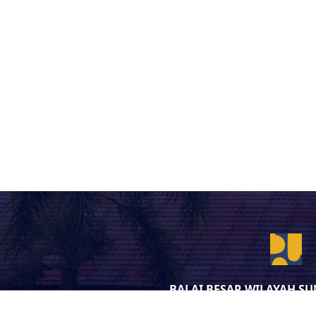
BALAI BESAR WILAYAH S
DIREKTORAT JENDRAL SUMB