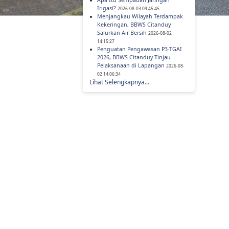
Apa Itu Sempadan Jaringan
Irigasi?
2026-08-03 09:45:45
Menjangkau Wilayah Terdampak
Kekeringan, BBWS Citanduy
Salurkan Air Bersih
2026-08-02
14:15:27
Penguatan Pengawasan P3-TGAI
2026, BBWS Citanduy Tinjau
Pelaksanaan di Lapangan
2026-08-
02 14:06:34
Lihat Selengkapnya...