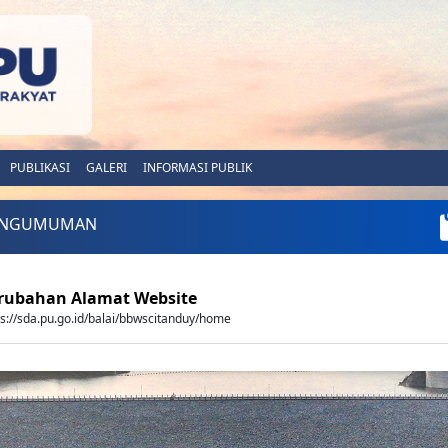
PUBLIKASI
GALERI
INFORMASI PUBLIK
ENGUMUMAN
rubahan Alamat Website
ps://sda.pu.go.id/balai/bbwscitanduy/home