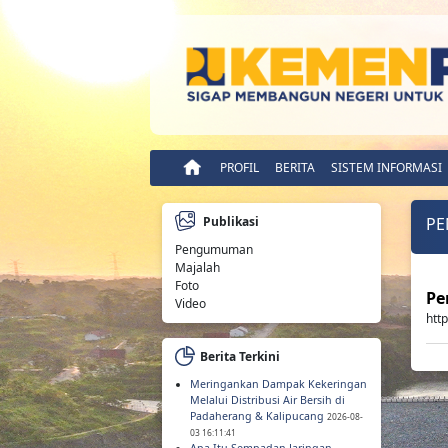
PROFIL
BERITA
SISTEM INFORMASI
Publikasi
P
Pengumuman
Majalah
Foto
Pe
Video
htt
Berita Terkini
Meringankan Dampak Kekeringan
Melalui Distribusi Air Bersih di
Padaherang & Kalipucang
2026-08-
03 16:11:41