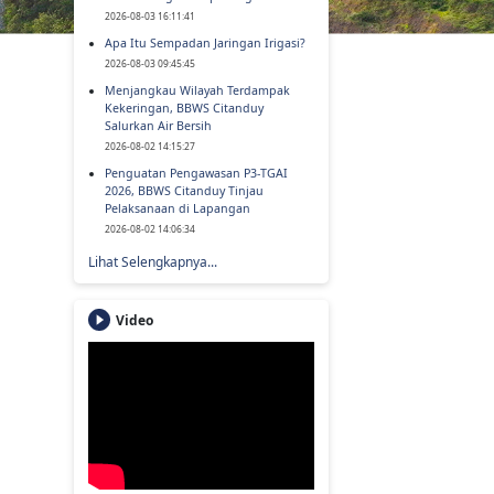
2026-08-03 16:11:41
Apa Itu Sempadan Jaringan Irigasi?
2026-08-03 09:45:45
Menjangkau Wilayah Terdampak
Kekeringan, BBWS Citanduy
Salurkan Air Bersih
2026-08-02 14:15:27
Penguatan Pengawasan P3-TGAI
2026, BBWS Citanduy Tinjau
Pelaksanaan di Lapangan
2026-08-02 14:06:34
Lihat Selengkapnya...
Video