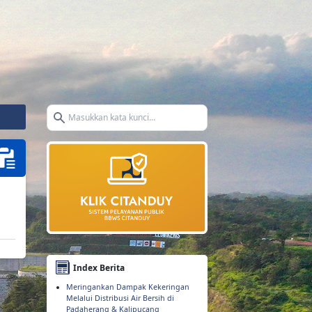
Search icon
Index Berita
Meringankan Dampak Kekeringan
Melalui Distribusi Air Bersih di
Padaherang & Kalipucang