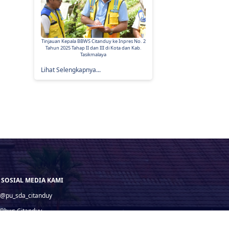
Service Agreement
Tinjauan Kepala BBWS Citanduy ke Inpres No. 2
Selamat Hari Raya Waisak 2570 Buddis
ma Mendukung
Tahun 2025 Tahap II dan III di Kota dan Kab.
31 Mei 2026
Nasional
Tasikmalaya
Lihat Selengkapnya...
 SOSIAL MEDIA KAMI
@pu_sda_citanduy
Bbws Citanduy
@pu_sda_citanduy