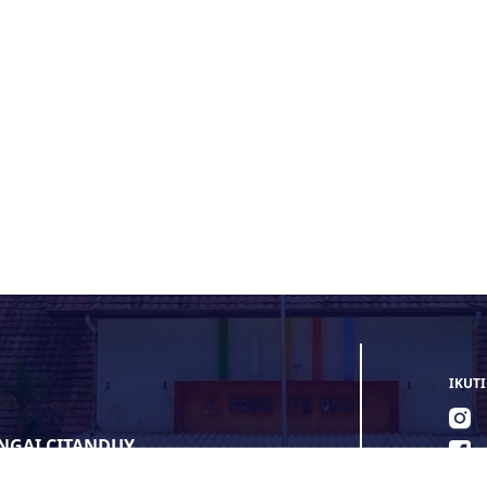
Penandatanganan Irigation 
(ISA) Komitmen Bersa
Ketahanan Pangan 
IKUTI
UNGAI CITANDUY
ER DAYA AIR