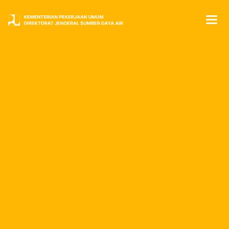
L
a
y
a
n
a
n
K
e
p
e
g
a
w
a
i
a
n
A
S
N
Beranda
Layanan Kepegawaian ASN