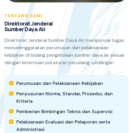
TENTANG KAMI
D
i
r
e
k
t
o
r
a
t
J
e
n
d
e
r
a
l
S
u
m
b
e
r
D
a
y
a
A
i
r
Direktorat Jenderal Sumber Daya Air mempunyai tugas
menyelenggarakan perumusan dan pelaksanaan
kebijakan di bidang pengelolaan sumber daya air sesuai
dengan ketentuan peraturan perudang-undangan.
Perumusan dan Pelaksanaan Kebijakan
Penyusunan Norma, Standar, Prosedur, dan
Kriteria
Pemberian Bimbingan Teknis dan Supervisi
Pelaksanaan Evaluasi dan Pelaporan serta
Administrasi