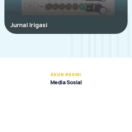
Jurnal Irigasi
AKUN RESMI
M
e
d
i
a
S
o
s
i
a
l