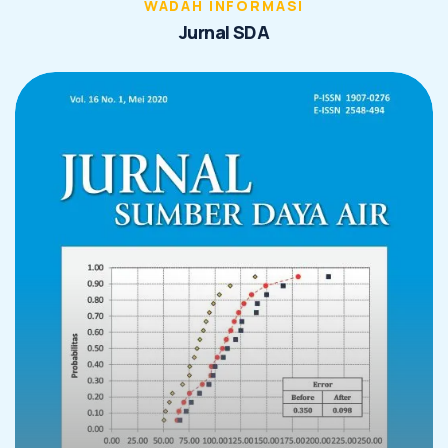
WADAH INFORMASI
J
u
r
n
a
l
S
D
A