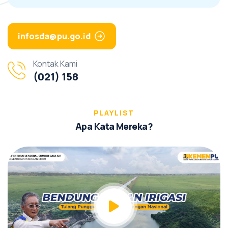
infosda@pu.go.id
Kontak Kami
(021) 158
PLAYLIST
A
p
a
K
a
t
a
M
e
r
e
k
a
?