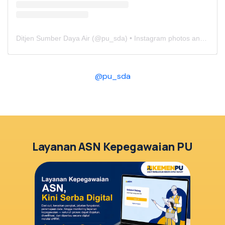
Ditjen Sumber Daya Air
(@
pu_sda
) • Instagram photos and videos
@pu_sda
Layanan ASN Kepegawaian PU