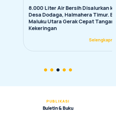
8.000 Liter Air Bersih Disalurkan ke
Desa Dodaga, Halmahera Timur. BWS
Maluku Utara Gerak Cepat Tangani
Kekeringan
Selengkapnya
PUBLIKASI
B
u
l
e
t
i
n
&
B
u
k
u