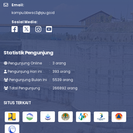
Email:
kompu.bbwsc3@pu.go.id
Sosial Media:
Statistik Pengunjung
Pengunjung Online
:
3 orang
Pengunjung Hari ini
:
393 orang
Pengunjung Bulan Ini
:
5539 orang
Total Pengunjung
:
266892 orang
SITUS TERKAIT