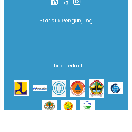
<
Statistik Pengunjung
Link Terkait
4.03.03
Hak Cipta © 2026 Balai Besar Wilayah Sungai Pemali - Juana,
All
Rights Reserved