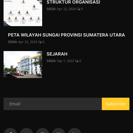
‎‎STRUKTUR ORGANISASI
SISDA
Apr 22, 2024
0
PETA WILAYAH SUNGAI PROVINSI SUMATERA UTARA
SISDA
Apr 22, 2024
0
SEJARAH
SISDA
Sep 1, 2023
0
Subscribe