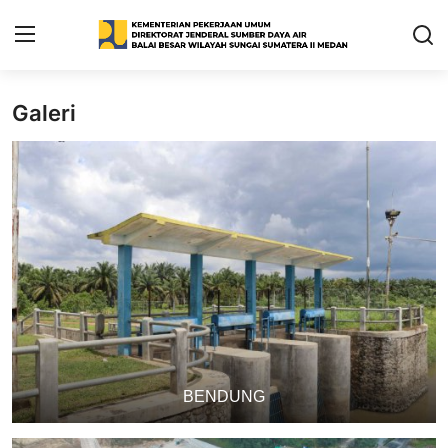
Galeri
Home
SDA-net
Profil
PU-net
Publikasi
Informasi
SOP
BENDUNG
LAYANAN BALAI