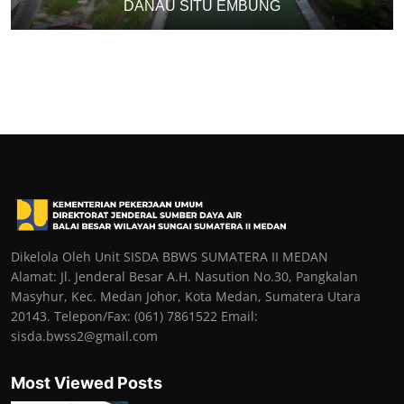
DANAU SITU EMBUNG
Dikelola Oleh Unit SISDA BBWS SUMATERA II MEDAN
Alamat: Jl. Jenderal Besar A.H. Nasution No.30, Pangkalan
Masyhur, Kec. Medan Johor, Kota Medan, Sumatera Utara
20143. Telepon/Fax: (061) 7861522 Email:
sisda.bwss2@gmail.com
Most Viewed Posts