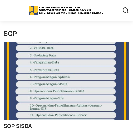
SOP
Home
SDA-net
Profil
PU-net
Publikasi
Informasi
SOP
SOP SISDA
LAYANAN BALAI