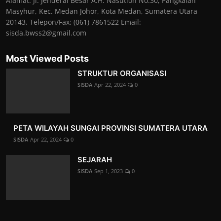
Alamat: Jl. Jenderal Besar A.H. Nasution No.30, Pangkalan
Masyhur, Kec. Medan Johor, Kota Medan, Sumatera Utara
20143. Telepon/Fax: (061) 7861522 Email:
sisda.bwss2@gmail.com
Most Viewed Posts
‎‎STRUKTUR ORGANISASI
SISDA
Apr 22, 2024
0
PETA WILAYAH SUNGAI PROVINSI SUMATERA UTARA
SISDA
Apr 22, 2024
0
SEJARAH
SISDA
Sep 1, 2023
0