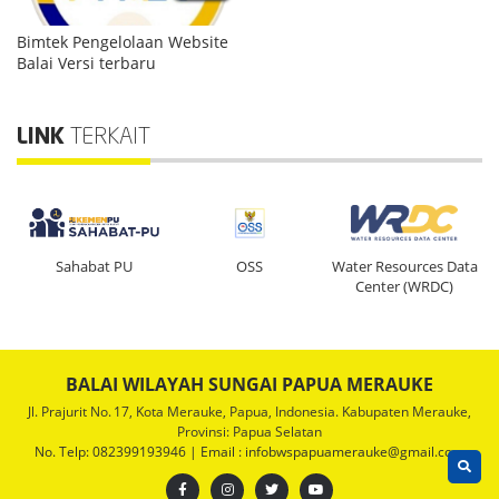
Bimtek Pengelolaan Website
Balai Versi terbaru
LINK
TERKAIT
a
Sahabat PU
OSS
Water Resources Data
Center (WRDC)
BALAI WILAYAH SUNGAI PAPUA MERAUKE
Jl. Prajurit No. 17, Kota Merauke, Papua, Indonesia. Kabupaten Merauke,
Provinsi: Papua Selatan
No. Telp: 082399193946 | Email : infobwspapuamerauke@gmail.com