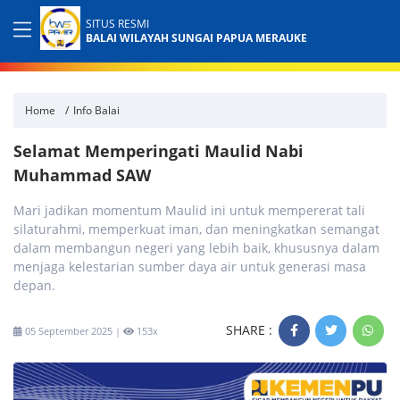
SITUS RESMI
BALAI WILAYAH SUNGAI PAPUA MERAUKE
Home
Info Balai
Selamat Memperingati Maulid Nabi
Muhammad SAW
Mari jadikan momentum Maulid ini untuk mempererat tali
silaturahmi, memperkuat iman, dan meningkatkan semangat
dalam membangun negeri yang lebih baik, khususnya dalam
menjaga kelestarian sumber daya air untuk generasi masa
depan.
SHARE :
05 September 2025 |
153x