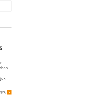
5
an
mahan
juk
PNYA