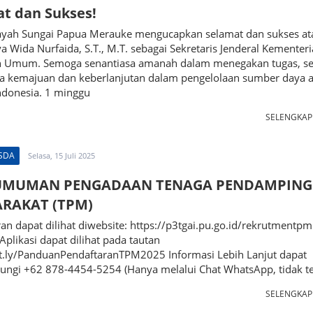
t dan Sukses!
layah Sungai Papua Merauke mengucapkan selamat dan sukses at
ya Wida Nurfaida, S.T., M.T. sebagai Sekretaris Jenderal Kementer
n Umum. Semoga senantiasa amanah dalam menegakan tugas, se
kemajuan dan keberlanjutan dalam pengelolaan sumber daya ai
ndonesia. 1 minggu
SELENGKA
 SDA
Selasa, 15 Juli 2025
UMUMAN PENGADAAN TENAGA PENDAMPING
RAKAT (TPM)
an dapat dilihat diwebsite: https://p3tgai.pu.go.id/rekrutmentpm
plikasi dapat dilihat pada tautan
it.ly/PanduanPendaftaranTPM2025 Informasi Lebih Lanjut dapat
ngi +62 878-4454-5254 (Hanya melalui Chat WhatsApp, tidak te
SELENGKA