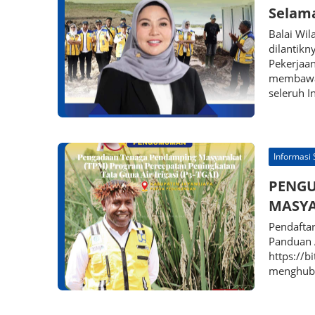
Selama
Balai Wi
dilantikn
Pekerjaa
membawa 
seleruh I
Informasi
PENG
MASYA
Pendaftar
Panduan A
https://b
menghubu