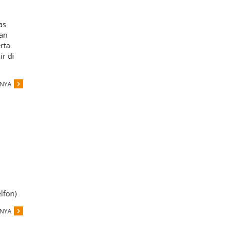
as
ian
rta
r di
PNYA
lfon)
PNYA