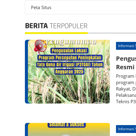
Peta Situs
BERITA
TERPOPULER
Informasi
Pengus
Resmi 
Program P
program 
Rakyat, 
Pelaksan
Teknis P3
Informasi