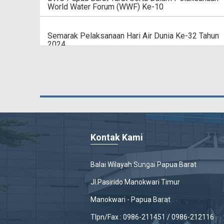
World Water Forum (WWF) Ke-10
Semarak Pelaksanaan Hari Air Dunia Ke-32 Tahun
2024
Gerak Cepat Tim Satgas Bencana BWS Papua
Barat Atasi Dampak Banjir Di Manokwari
Kontak Kami
Balai Wilayah Sungai Papua Barat
Jl.Pasirido Manokwari Timur
Manokwari - Papua Barat
Tlpn/Fax : 0986-211451 / 0986-212116