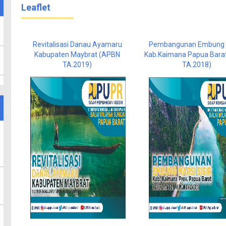
Leaflet
Revitalisasi Danau Ayamaru
Pembangunan Embung M
Kabupaten Maybrat (APBN
Kab.Kaimana Papua Bara
TA.2019)
TA.2018)