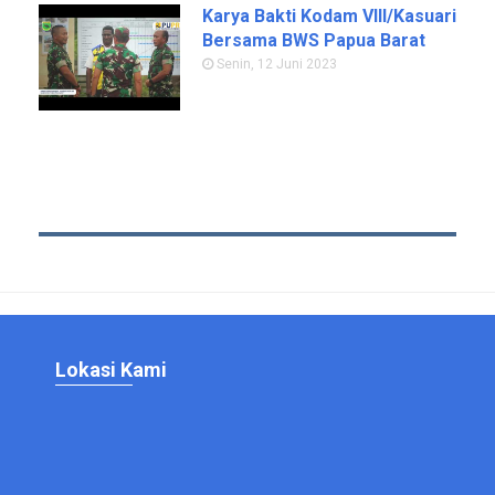
Karya Bakti Kodam VIII/Kasuari
Bersama BWS Papua Barat
Senin, 12 Juni 2023
Lokasi Kami