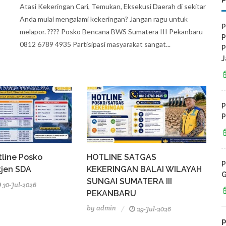
Atasi Kekeringan Cari, Temukan, Eksekusi Daerah di sekitar
Anda mulai mengalami kekeringan? Jangan ragu untuk
P
melapor. ???? Posko Bencana BWS Sumatera III Pekanbaru
P
0812 6789 4935 Partisipasi masyarakat sangat...
P
J
P
P
line Posko
HOTLINE SATGAS
P
tjen SDA
KEKERINGAN BALAI WILAYAH
G
SUNGAI SUMATERA III
30-Jul-2026
PEKANBARU
by
admin
29-Jul-2026