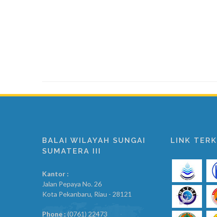
BALAI WILAYAH SUNGAI
LINK TERK
SUMATERA III
Kantor :
Jalan Pepaya No. 26
Kota Pekanbaru, Riau - 28121
Phone :
(0761) 22473