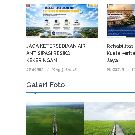
JAGA KETERSEDIAAN AIR,
Rehabilitasi
ANTISIPASI RESIKO
Kuala Keri
KEKERINGAN
Jaya
by
admin
by
admin
29-Jul-2026
Galeri Foto