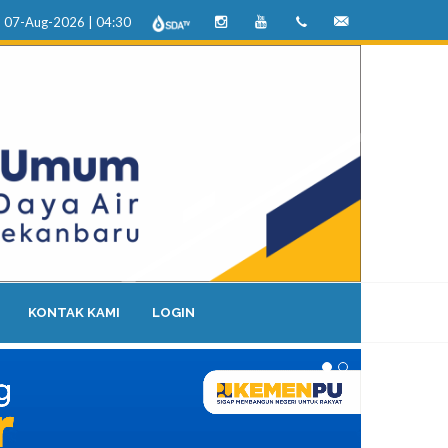
, 07-Aug-2026 | 04:30
Instagram
Youtube
(0761)
bwssumatera3@pu.g
22473
KONTAK KAMI
LOGIN