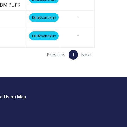
PSDM PUPR
-
Dilaksanakan
-
Dilaksanakan
Previous
1
Next
nd Us on Map