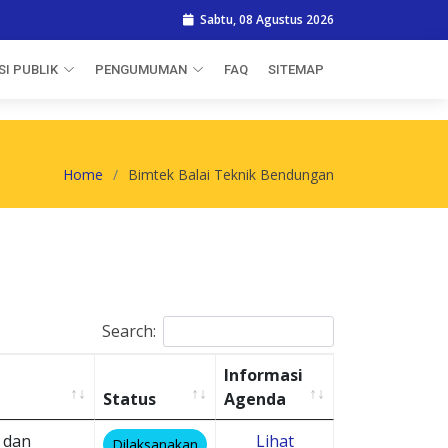
Sabtu, 08 Agustus 2026
I PUBLIK
PENGUMUMAN
FAQ
SITEMAP
Home
Bimtek Balai Teknik Bendungan
Search:
Informasi
Status
Agenda
 dan
Lihat
Dilaksanakan