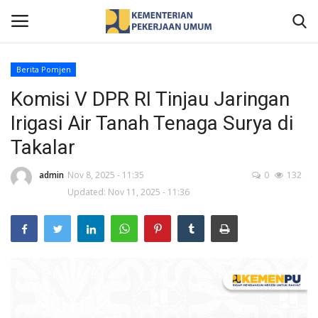
Berita Pomjen
Komisi V DPR RI Tinjau Jaringan
Home
Irigasi Air Tanah Tenaga Surya di
Profil
Takalar
Berita
admin
Nov 8, 2025 - 11:35
0
132
Updated: Nov 11, 2025 - 11:36
Publikasi
Gallery
Informasi Publik
Kontak