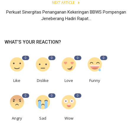
NEXT ARTICLE
Perkuat Sinergitas Penanganan Kekeringan BBWS Pompengan
Jeneberang Hadiri Rapat...
WHAT'S YOUR REACTION?
0
0
0
0
Like
Dislike
Love
Funny
0
0
0
Angry
Sad
Wow