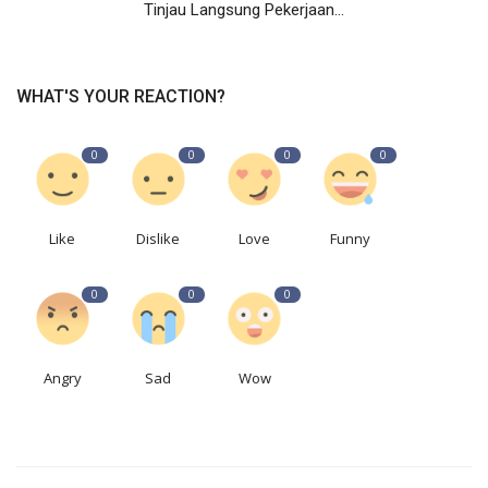
Tinjau Langsung Pekerjaan...
WHAT'S YOUR REACTION?
0
0
0
0
Like
Dislike
Love
Funny
0
0
0
Angry
Sad
Wow