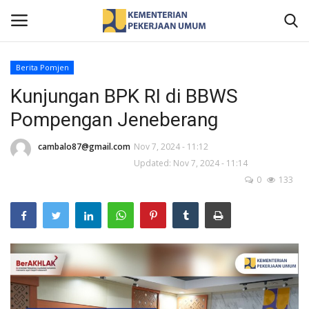
Berita Pomjen
Kunjungan BPK RI di BBWS
Home
Pompengan Jeneberang
Profil
cambalo87@gmail.com
Nov 7, 2024 - 11:12
Berita
Updated: Nov 7, 2024 - 11:14
0
133
Publikasi
Gallery
Informasi Publik
Kontak