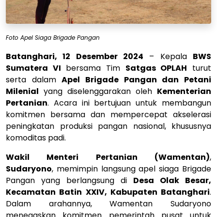
Foto Apel Siaga Brigade Pangan
B
atanghari, 12 Desember 2024
– Kepala
BWS
Sumatera VI
bersama Tim
Satgas OPLAH
turut
serta dalam
Apel Brigade Pangan dan Petani
Milenial
yang diselenggarakan oleh
Kementerian
Pertanian
. Acara ini bertujuan untuk membangun
komitmen bersama dan mempercepat akselerasi
peningkatan produksi pangan nasional, khususnya
komoditas padi.
Wakil Menteri Pertanian (Wamentan)
,
Sudaryono
, memimpin langsung apel siaga Brigade
Pangan yang berlangsung di
Desa Olak Besar,
Kecamatan Batin XXIV, Kabupaten Batanghari
.
Dalam arahannya, Wamentan Sudaryono
menegaskan komitmen pemerintah pusat untuk