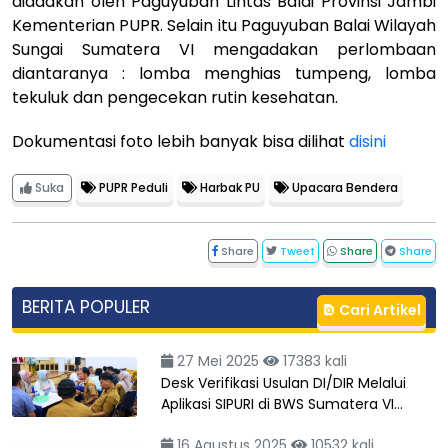
diadakan oleh Paguyuban Lintas Balai Provinsi Jambi
Kementerian PUPR. Selain itu Paguyuban Balai Wilayah
Sungai Sumatera VI mengadakan perlombaan
diantaranya : lomba menghias tumpeng, lomba
tekuluk dan pengecekan rutin kesehatan.
Dokumentasi foto lebih banyak bisa dilihat
disini
Suka
PUPR Peduli
Harbak PU
Upacara Bendera
Share
Tweet
Share
Share
BERITA POPULER
Cari Artikel
27 Mei 2025
17383 kali
Desk Verifikasi Usulan DI/DIR Melalui
Aplikasi SIPURI di BWS Sumatera VI…
16 Agustus 2025
10532 kali