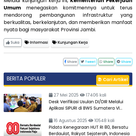
Melalui kunjungan kerja ini,
Kementerian Pekerjaan
Umum
menegaskan komitmennya untuk terus
mendorong pembangunan infrastruktur yang
berkualitas, berkelanjutan, dan memberikan manfaat
nyata bagi masyarakat Provinsi Jambi.
Suka
Informasi
Kunjungan Kerja
Share
Tweet
Share
Share
BERITA POPULER
Cari Artikel
27 Mei 2025
17406 kali
Desk Verifikasi Usulan DI/DIR Melalui
Aplikasi SIPURI di BWS Sumatera VI…
16 Agustus 2025
10548 kali
Pidato Kenegaraan HUT RI 80, Bersatu
Berdaulat, Rakyat Sejaterah, Indonesia