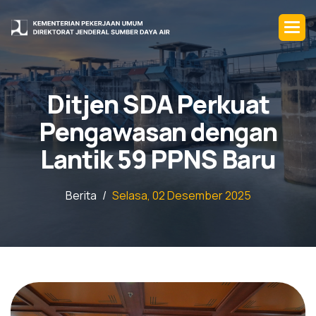
D
i
t
j
e
n
S
D
A
P
e
r
k
u
a
t
P
e
n
g
a
w
a
s
a
n
d
e
n
g
a
n
L
a
n
t
i
k
5
9
P
P
N
S
B
a
r
u
Berita
Selasa, 02 Desember 2025