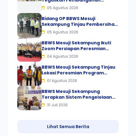
Tegaskan Pembangunan
Pengaman Pantai Mandiri Sejati
05 Agustus 2026
Sesuai Spesifikasi dan Standar
Mutu
Bidang OP BBWS Mesuji
Sekampung Tinjau Pembersihan
Gulma Bendungan Way Rarem
05 Agustus 2026
BBWS Mesuji Sekampung Ikuti
Zoom Persiapan Peresmian
Program Inpres Nomor 2 Tahun
04 Agustus 2026
2025
BBWS Mesuji Sekampung Tinjau
Lokasi Peresmian Program
Inpres Nomor 2 Tahun 2025 oleh
01 Agustus 2026
Presiden RI
BBWS Mesuji Sekampung
Terapkan Sistem Pengelolaan
Sampah Terpadu, Dorong
31 Juli 2026
Budaya Pilah Sampah di Kantor
Lihat Semua Berita