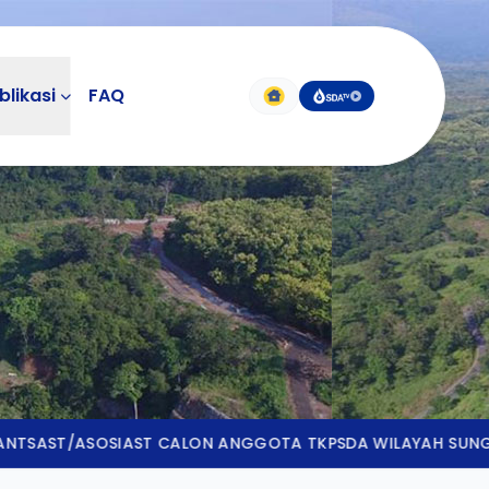
blikasi
FAQ
ta Balai
PPT BBWS-MS
ita Media Online
Infrastruktur SDA
ita Bencana
Bendungan dan lain
LAKIN
ini
ASOSIAST CALON ANGGOTA TKPSDA WILAYAH SUNGAI SEPUTI