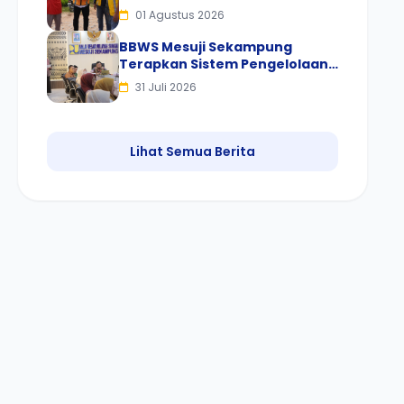
Inpres Nomor 2 Tahun 2025
01 Agustus 2026
oleh Presiden RI
BBWS Mesuji Sekampung
Terapkan Sistem Pengelolaan
Sampah Terpadu, Dorong
31 Juli 2026
Budaya Pilah Sampah di Kantor
Lihat Semua Berita