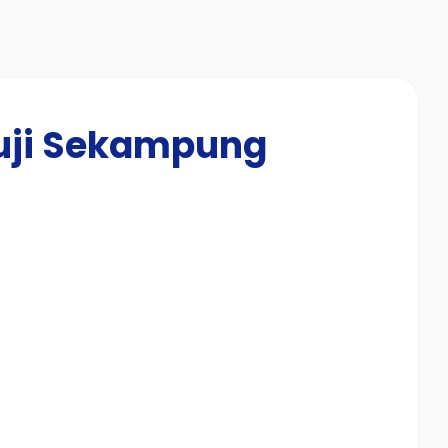
Satker NVT PJSA Mesuji
Sekampung
Satker NVT PJSA Mesuji
Sekampung
Satker NVT Pembangunan
uji Sekampung
Bendungan BBWS Mesuji
Sekampung
i Sekampung