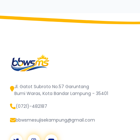
Jl. Gatot Subroto No.57 Garuntang
Bumi Waras, Kota Bandar Lampung - 35401
(0721)-482187
bbwsmesujisekampung@gmail.com