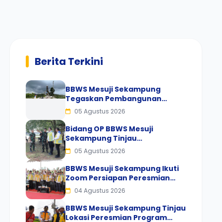
Berita Terkini
BBWS Mesuji Sekampung
Tegaskan Pembangunan
Pengaman Pantai Mandiri
05 Agustus 2026
Sejati Sesuai Spesifikasi dan
Standar Mutu
Bidang OP BBWS Mesuji
Sekampung Tinjau
Pembersihan Gulma
05 Agustus 2026
Bendungan Way Rarem
BBWS Mesuji Sekampung Ikuti
Zoom Persiapan Peresmian
Program Inpres Nomor 2 Tahun
04 Agustus 2026
2025
BBWS Mesuji Sekampung Tinjau
Lokasi Peresmian Program