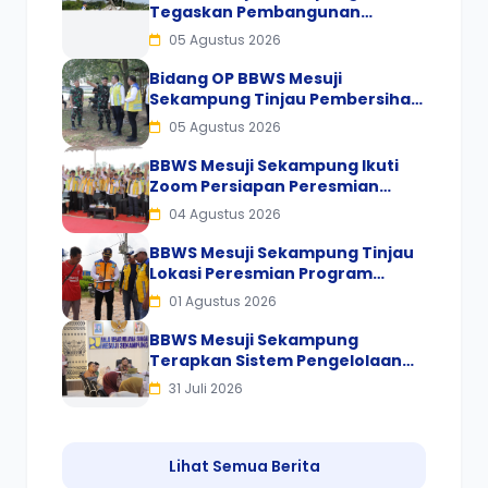
Tegaskan Pembangunan
Pengaman Pantai Mandiri Sejati
05 Agustus 2026
Sesuai Spesifikasi dan Standar
Mutu
Bidang OP BBWS Mesuji
Sekampung Tinjau Pembersihan
Gulma Bendungan Way Rarem
05 Agustus 2026
BBWS Mesuji Sekampung Ikuti
Zoom Persiapan Peresmian
Program Inpres Nomor 2 Tahun
04 Agustus 2026
2025
BBWS Mesuji Sekampung Tinjau
Lokasi Peresmian Program
Inpres Nomor 2 Tahun 2025 oleh
01 Agustus 2026
Presiden RI
BBWS Mesuji Sekampung
Terapkan Sistem Pengelolaan
Sampah Terpadu, Dorong
31 Juli 2026
Budaya Pilah Sampah di Kantor
Lihat Semua Berita