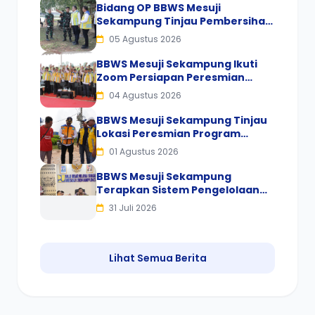
Mutu
Bidang OP BBWS Mesuji
Sekampung Tinjau Pembersihan
Gulma Bendungan Way Rarem
05 Agustus 2026
BBWS Mesuji Sekampung Ikuti
Zoom Persiapan Peresmian
Program Inpres Nomor 2 Tahun
04 Agustus 2026
2025
BBWS Mesuji Sekampung Tinjau
Lokasi Peresmian Program
Inpres Nomor 2 Tahun 2025 oleh
01 Agustus 2026
Presiden RI
BBWS Mesuji Sekampung
Terapkan Sistem Pengelolaan
Sampah Terpadu, Dorong
31 Juli 2026
Budaya Pilah Sampah di Kantor
Lihat Semua Berita