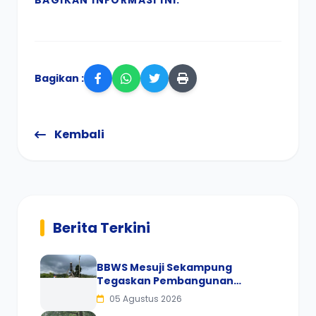
BAGIKAN INFORMASI INI:
Bagikan :
Kembali
Berita Terkini
BBWS Mesuji Sekampung
Tegaskan Pembangunan
Pengaman Pantai Mandiri Sejati
05 Agustus 2026
Sesuai Spesifikasi dan Standar