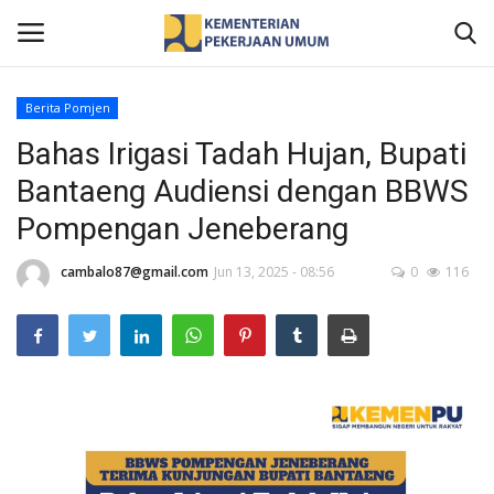
Berita Pomjen
Bahas Irigasi Tadah Hujan, Bupati
Home
Bantaeng Audiensi dengan BBWS
Profil
Pompengan Jeneberang
Berita
cambalo87@gmail.com
Jun 13, 2025 - 08:56
0
116
Publikasi
Gallery
Informasi Publik
Kontak