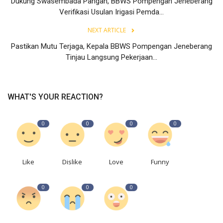
Dukung Swasembada Pangan, BBWS Pompengan Jeneberang
Verifikasi Usulan Irigasi Pemda...
NEXT ARTICLE
Pastikan Mutu Terjaga, Kepala BBWS Pompengan Jeneberang
Tinjau Langsung Pekerjaan...
WHAT'S YOUR REACTION?
0
0
0
0
Like
Dislike
Love
Funny
0
0
0