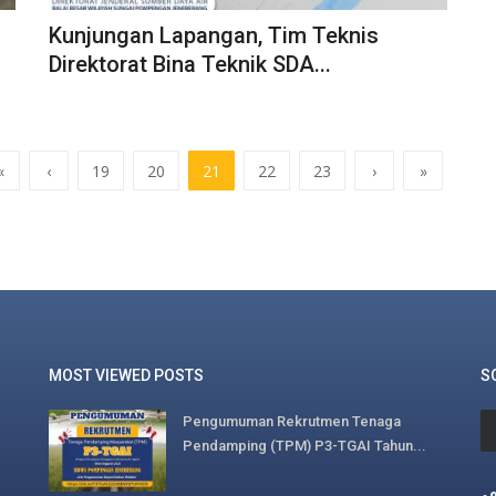
Kunjungan Lapangan, Tim Teknis
Direktorat Bina Teknik SDA...
«
‹
19
20
21
22
23
›
»
MOST VIEWED POSTS
S
Pengumuman Rekrutmen Tenaga
Pendamping (TPM) P3-TGAI Tahun...