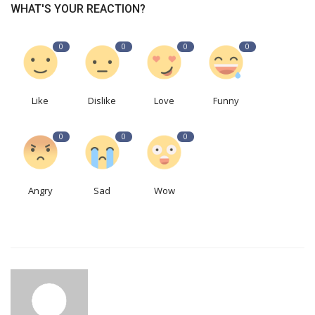
WHAT'S YOUR REACTION?
0
0
0
0
Like
Dislike
Love
Funny
0
0
0
Angry
Sad
Wow