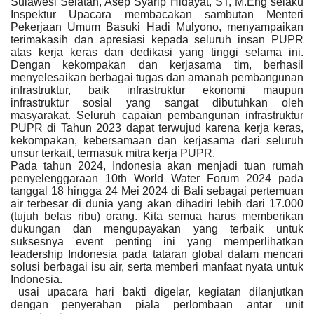
Sulawesi Selatan, Asep Syarip Hidayat, ST, M.Eng selaku
Inspektur Upacara membacakan sambutan Menteri
Pekerjaan Umum Basuki Hadi Mulyono, menyampaikan
terimakasih dan apresiasi kepada seluruh insan PUPR
atas kerja keras dan dedikasi yang tinggi selama ini.
Dengan kekompakan dan kerjasama tim, berhasil
menyelesaikan berbagai tugas dan amanah pembangunan
infrastruktur, baik infrastruktur ekonomi maupun
infrastruktur sosial yang sangat dibutuhkan oleh
masyarakat. Seluruh capaian pembangunan infrastruktur
PUPR di Tahun 2023 dapat terwujud karena kerja keras,
kekompakan, kebersamaan dan kerjasama dari seluruh
unsur terkait, termasuk mitra kerja PUPR.
Pada tahun 2024, Indonesia akan menjadi tuan rumah
penyelenggaraan 10th World Water Forum 2024 pada
tanggal 18 hingga 24 Mei 2024 di Bali sebagai pertemuan
air terbesar di dunia yang akan dihadiri lebih dari 17.000
(tujuh belas ribu) orang. Kita semua harus memberikan
dukungan dan mengupayakan yang terbaik untuk
suksesnya event penting ini yang memperlihatkan
leadership Indonesia pada tataran global dalam mencari
solusi berbagai isu air, serta memberi manfaat nyata untuk
Indonesia.
usai upacara hari bakti digelar, kegiatan dilanjutkan
dengan penyerahan piala perlombaan antar unit