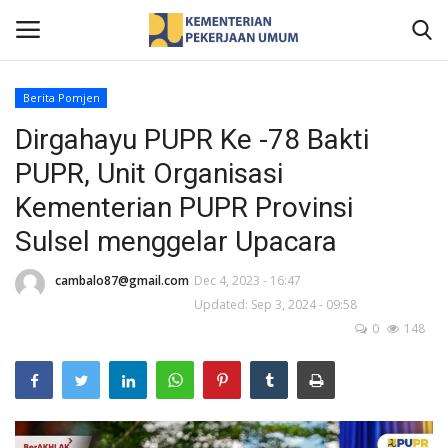
Berita Pomjen
Dirgahayu PUPR Ke -78 Bakti
Home
PUPR, Unit Organisasi
Profil
Kementerian PUPR Provinsi
Sulsel menggelar Upacara
Berita
cambalo87@gmail.com
Dec 4, 2023 - 16:47
Publikasi
Updated: Sep 3, 2024 - 09:58
0
148
Gallery
Informasi Publik
Kontak