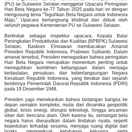
(PU) se-Sulawesi Selatan menggelar Upacara Peringatan
Hari Bela Negara ke-77 Tahun 2025 pada hari ini dengan
mengusung tema “Teguhkan Bela Negara untuk Indonesia
Maju.” Upacara berlangsung khidmat dan diikuti oleh
seluruh pegawai Kementerian PU se-Sulawesi Selatan.
Bertindak sebagai inspektur upacara, Kepala Balai
Peningkatan Produktivitas dan Kualitas (BPBPK) Sulawesi
Selatan, Baskoro Elmiawan membacakan Amanat
Presiden Republik Indonesia, Prabowo Subianto. Dalam
amanat tersebut, Presiden menegaskan bahwa peringatan
Hari Bela Negara merupakan momentum penting untuk
meneguhkan komitmen kebangsaan dalam menjaga
kedaulatan, persatuan, dan keberlangsungan Negara
Kesatuan Republik Indonesia, yang berakar dari sejarah
berdirinya Pemerintah Darurat Republik Indonesia (PDRI)
pada 19 Desember 1948.
Presiden juga menekankan bahwa tantangan bangsa ke
depan semakin kompleks, mulai dari dinamika geopolitik
global, krisis energi, disrupsi teknologi, hingga ancaman
siber dan bencana alam. Oleh karena itu, semangat bela
negara harus diwujudkan dalam tindakan nyata, seperti
kepedulian terhadap sesama, menjaga ruang digital dari
hoaks, memperkuat ketahanan keluarga, serta