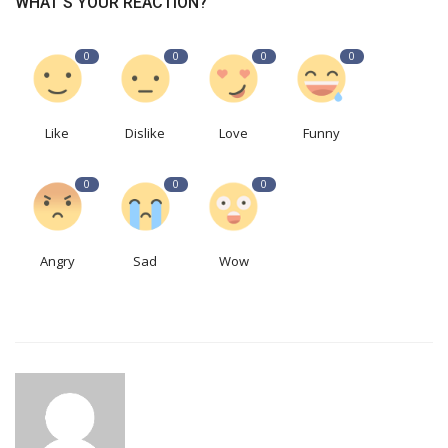
WHAT'S YOUR REACTION?
0
0
0
0
Like
Dislike
Love
Funny
0
0
0
Angry
Sad
Wow