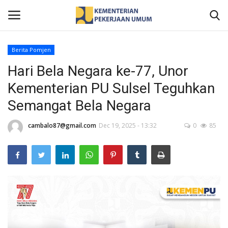
Berita Pomjen
Hari Bela Negara ke-77, Unor
Home
Kementerian PU Sulsel Teguhkan
Profil
Semangat Bela Negara
Berita
cambalo87@gmail.com
Dec 19, 2025 - 13:32
0
85
Publikasi
Gallery
Informasi Publik
Kontak