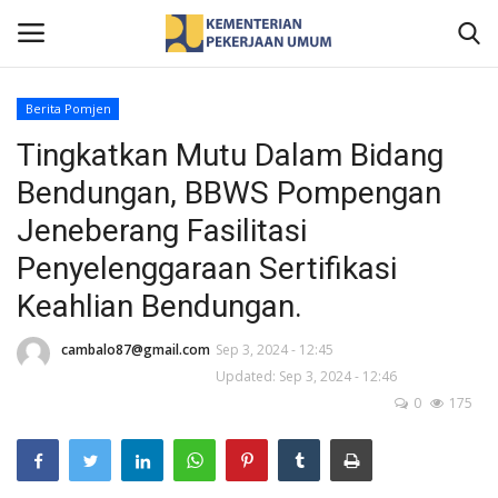
Berita Pomjen
Tingkatkan Mutu Dalam Bidang
Home
Bendungan, BBWS Pompengan
Profil
Jeneberang Fasilitasi
Penyelenggaraan Sertifikasi
Berita
Keahlian Bendungan.
Publikasi
cambalo87@gmail.com
Sep 3, 2024 - 12:45
Gallery
Updated: Sep 3, 2024 - 12:46
0
175
Informasi Publik
Kontak