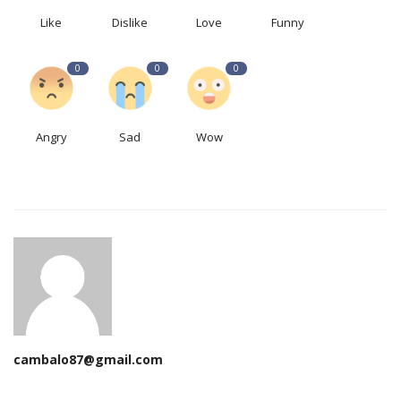
Like
Dislike
Love
Funny
0
0
0
Angry
Sad
Wow
cambalo87@gmail.com