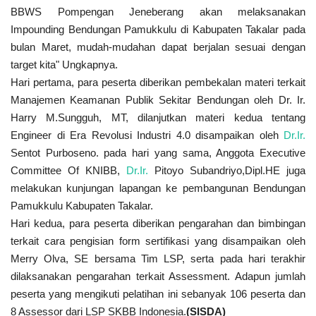
BBWS Pompengan Jeneberang akan melaksanakan
Impounding Bendungan Pamukkulu di Kabupaten Takalar pada
bulan Maret, mudah-mudahan dapat berjalan sesuai dengan
target kita" Ungkapnya.
Hari pertama, para peserta diberikan pembekalan materi terkait
Manajemen Keamanan Publik Sekitar Bendungan oleh Dr. Ir.
Harry M.Sungguh, MT, dilanjutkan materi kedua tentang
Engineer di Era Revolusi Industri 4.0 disampaikan oleh
Dr.Ir.
Sentot Purboseno. pada hari yang sama, Anggota Executive
Committee Of KNIBB,
Dr.Ir.
Pitoyo Subandriyo,Dipl.HE juga
melakukan kunjungan lapangan ke pembangunan Bendungan
Pamukkulu Kabupaten Takalar.
Hari kedua, para peserta diberikan pengarahan dan bimbingan
terkait cara pengisian form sertifikasi yang disampaikan oleh
Merry Olva, SE bersama Tim LSP, serta pada hari terakhir
dilaksanakan pengarahan terkait Assessment. Adapun jumlah
peserta yang mengikuti pelatihan ini sebanyak 106 peserta dan
8 Assessor dari LSP SKBB Indonesia.
(SISDA)