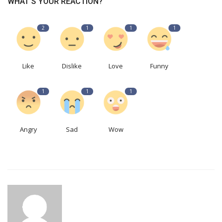
WHAT'S YOUR REACTION?
2
1
1
1
Like
Dislike
Love
Funny
1
1
1
Angry
Sad
Wow