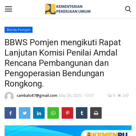
Berita Pomjen
BBWS Pomjen mengikuti Rapat
Home
Lanjutan Komisi Penilai Amdal
Profil
Rencana Pembangunan dan
Pengoperasian Bendungan
Berita
Rongkong.
Publikasi
cambalo87@gmail.com
May 28, 2025 - 10:57
0
247
Gallery
Informasi Publik
Kontak