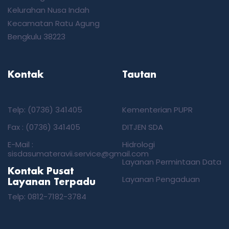
Kelurahan Nusa Indah
Kecamatan Ratu Agung
Bengkulu 38223
Kontak
Tautan
Telp: (0736) 341405
Kementerian PUPR
Fax : (0736) 341405
DITJEN SDA
E-Mail :
Hidrologi
sisdasumateravii.service@gmail.com
Layanan Permintaan Data
Kontak Pusat
Layanan Pengaduan
Layanan Terpadu
Telp:
‎0812-7182-3784