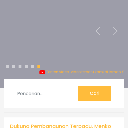
Bendung Air Ketahun
Bendung Air Ketahun, Kabupaten Lebong. Dibangun oleh
Belanda. Rehabilitasi tahun 1980.
1
2
3
4
5
6
Tonton video-video terbaru kami 
Cari
Dukung Pembangunan Terpadu, Menko