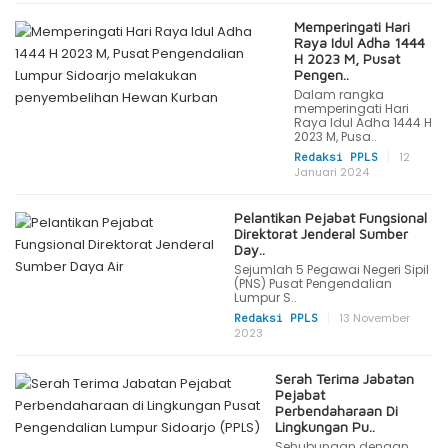
Memperingati Hari
Raya Idul Adha 1444
H 2023 M, Pusat
Pengen..
Dalam rangka
memperingati Hari
Raya Idul Adha 1444 H
2023 M, Pusa..
|
12
Redaksi PPLS
Januari 2024
Pelantikan Pejabat Fungsional
Direktorat Jenderal Sumber
Day..
Sejumlah 5 Pegawai Negeri Sipil
(PNS) Pusat Pengendalian
Lumpur S..
|
13 November
Redaksi PPLS
2023
Serah Terima Jabatan
Pejabat
Perbendaharaan Di
Lingkungan Pu..
Sehubungan dengan