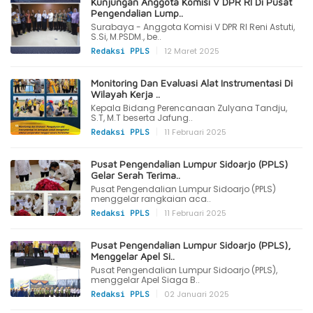
Kunjungan Anggota Komisi V DPR RI Di Pusat
Pengendalian Lump..
Surabaya - Anggota Komisi V DPR RI Reni Astuti,
S.Si, M.PSDM., be..
|
12 Maret 2025
Redaksi PPLS
Monitoring Dan Evaluasi Alat Instrumentasi Di
Wilayah Kerja ..
Kepala Bidang Perencanaan Zulyana Tandju,
S.T, M.T beserta Jafung..
|
11 Februari 2025
Redaksi PPLS
Pusat Pengendalian Lumpur Sidoarjo (PPLS)
Gelar Serah Terima..
Pusat Pengendalian Lumpur Sidoarjo (PPLS)
menggelar rangkaian aca..
|
11 Februari 2025
Redaksi PPLS
Pusat Pengendalian Lumpur Sidoarjo (PPLS),
Menggelar Apel Si..
Pusat Pengendalian Lumpur Sidoarjo (PPLS),
menggelar Apel Siaga B..
|
02 Januari 2025
Redaksi PPLS