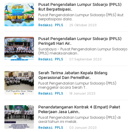
Pusat Pengendalian Lumpur Sidoarjo (PPLS)
Ikut Berpatisipasi..
Pusat Pengendalian Lumpur Sidoarjo (PPLS) ikut
berpatisipasi dala..
|
25 Oktober 2023
Redaksi PPLS
Pusat Pengendalian Lumpur Sidoarjo (PPLS)
Peringati Hari Air..
Surabaya - Pusat Pengendalian Lumpur Sidoarjo
(PPLS) melaksanakan..
|
07 September 2023
Redaksi PPLS
Serah Terima Jabatan Kepala Bidang
Operasional Dan Pemelihar..
Pusat Pengendalian Lumpur Sidoarjo (PPLS)
menggelar acara Serah T..
|
18 Januari 2023
Redaksi PPLS
Penandatanganan Kontrak 4 (Empat) Paket
Pekerjaan Jasa Lainn..
Pusat Pengendalian Lumpur Sidoarjo (PPLS) di
awal tahun ini melak..
|
03 Januari 2023
Redaksi PPLS