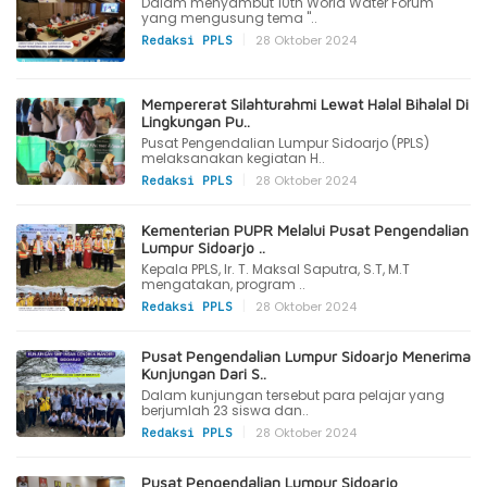
Dalam menyambut 10th World Water Forum
yang mengusung tema "..
|
28 Oktober 2024
Redaksi PPLS
Mempererat Silahturahmi Lewat Halal Bihalal Di
Lingkungan Pu..
Pusat Pengendalian Lumpur Sidoarjo (PPLS)
melaksanakan kegiatan H..
|
28 Oktober 2024
Redaksi PPLS
Kementerian PUPR Melalui Pusat Pengendalian
Lumpur Sidoarjo ..
Kepala PPLS, Ir. T. Maksal Saputra, S.T, M.T
mengatakan, program ..
|
28 Oktober 2024
Redaksi PPLS
Pusat Pengendalian Lumpur Sidoarjo Menerima
Kunjungan Dari S..
Dalam kunjungan tersebut para pelajar yang
berjumlah 23 siswa dan..
|
28 Oktober 2024
Redaksi PPLS
Pusat Pengendalian Lumpur Sidoarjo