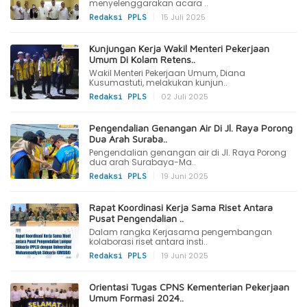
menyelenggarakan acara ..
|
15 Juli 2025
Redaksi PPLS
Kunjungan Kerja Wakil Menteri Pekerjaan
Umum Di Kolam Retens..
Wakil Menteri Pekerjaan Umum, Diana
Kusumastuti, melakukan kunjun..
|
02 Juli 2025
Redaksi PPLS
Pengendalian Genangan Air Di Jl. Raya Porong
Dua Arah Suraba..
Pengendalian genangan air di Jl. Raya Porong
dua arah Surabaya-Ma..
|
19 Juni 2025
Redaksi PPLS
Rapat Koordinasi Kerja Sama Riset Antara
Pusat Pengendalian ..
Dalam rangka Kerjasama pengembangan
kolaborasi riset antara insti..
|
19 Juni 2025
Redaksi PPLS
Orientasi Tugas CPNS Kementerian Pekerjaan
Umum Formasi 2024..