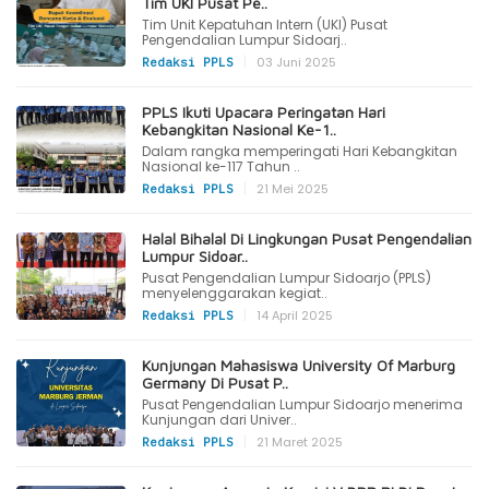
Tim UKI Pusat Pe..
Tim Unit Kepatuhan Intern (UKI) Pusat
Pengendalian Lumpur Sidoarj..
|
03 Juni 2025
Redaksi PPLS
PPLS Ikuti Upacara Peringatan Hari
Kebangkitan Nasional Ke-1..
Dalam rangka memperingati Hari Kebangkitan
Nasional ke-117 Tahun ..
|
21 Mei 2025
Redaksi PPLS
Halal Bihalal Di Lingkungan Pusat Pengendalian
Lumpur Sidoar..
Pusat Pengendalian Lumpur Sidoarjo (PPLS)
menyelenggarakan kegiat..
|
14 April 2025
Redaksi PPLS
Kunjungan Mahasiswa University Of Marburg
Germany Di Pusat P..
Pusat Pengendalian Lumpur Sidoarjo menerima
Kunjungan dari Univer..
|
21 Maret 2025
Redaksi PPLS