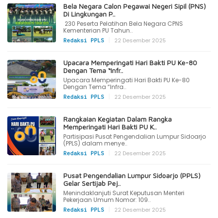
Bela Negara Calon Pegawai Negeri Sipil (PNS)
Di Lingkungan P..
230 Peserta Pelatihan Bela Negara CPNS
Kementerian PU Tahun..
|
22 Desember 2025
Redaksi PPLS
Upacara Memperingati Hari Bakti PU Ke-80
Dengan Tema “Infr..
Upacara Memperingati Hari Bakti PU Ke-80
Dengan Tema “Infra..
|
22 Desember 2025
Redaksi PPLS
Rangkaian Kegiatan Dalam Rangka
Memperingati Hari Bakti PU K..
Partisipasi Pusat Pengendalian Lumpur Sidoarjo
(PPLS) dalam menye..
|
22 Desember 2025
Redaksi PPLS
Pusat Pengendalian Lumpur Sidoarjo (PPLS)
Gelar Sertijab Pej..
Menindaklanjuti Surat Keputusan Menteri
Pekerjaan Umum Nomor: 109..
|
22 Desember 2025
Redaksi PPLS