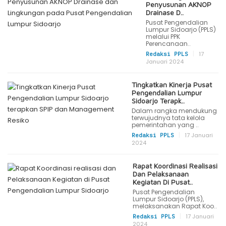
Penyusunan AKNOP
Drainase D..
Pusat Pengendalian
Lumpur Sidoarjo (PPLS)
melalui PPK
Perencanaan..
|
17
Redaksi PPLS
Januari 2024
Tingkatkan Kinerja Pusat
Pengendalian Lumpur
Sidoarjo Terapk..
Dalam rangka mendukung
terwujudnya tata kelola
pemerintahan yang ..
|
17 Januari
Redaksi PPLS
2024
Rapat Koordinasi Realisasi
Dan Pelaksanaan
Kegiatan Di Pusat..
Pusat Pengendalian
Lumpur Sidoarjo (PPLS),
melaksanakan Rapat Koo..
|
17 Januari
Redaksi PPLS
2024