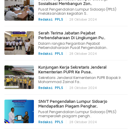
Sosialisasi Membangun Zon..
Pusat Pengendalian Lumpur Sidoarjo (PPLS)
melaksanakan kegiatan S..
|
28 Oktober 2024
Redaksi PPLS
Serah Terima Jabatan Pejabat
Perbendaharaan Di Lingkungan Pu..
Dalam rangka Pergantian Pejabat
Perbendaharaan Pusat Pengendalian..
|
28 Oktober 2024
Redaksi PPLS
Kunjungan Kerja Sekretaris Jenderal
Kementerian PUPR Ke Pusa..
Sekretaris Jenderal Kementerian PUPR Bapak Ir.
Mohammad Zainal Fa..
|
28 Oktober 2024
Redaksi PPLS
SNVT Pengendalian Lumpur Sidoarjo
Mendapatkan Piagam Penghar..
Pusat Pengendalian Lumpur Sidoarjo (PPLS)
memperoleh piagam pengh..
|
28 Oktober 2024
Redaksi PPLS