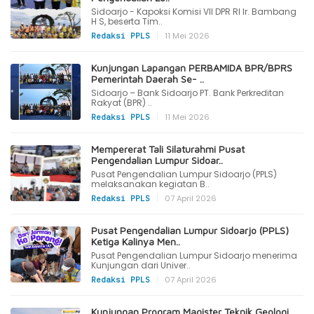
Sidoarjo - Kapoksi Komisi VII DPR RI Ir. Bambang
H S, beserta Tim..
|
11 Mei 2026
Redaksi PPLS
Kunjungan Lapangan PERBAMIDA BPR/BPRS
Pemerintah Daerah Se- ..
Sidoarjo – Bank Sidoarjo PT. Bank Perkreditan
Rakyat (BPR) ..
|
11 Mei 2026
Redaksi PPLS
Mempererat Tali Silaturahmi Pusat
Pengendalian Lumpur Sidoar..
Pusat Pengendalian Lumpur Sidoarjo (PPLS)
melaksanakan kegiatan B..
|
07 April 2026
Redaksi PPLS
Pusat Pengendalian Lumpur Sidoarjo (PPLS)
Ketiga Kalinya Men..
Pusat Pengendalian Lumpur Sidoarjo menerima
Kunjungan dari Univer..
|
07 April 2026
Redaksi PPLS
Kunjungan Program Magister Teknik Geologi