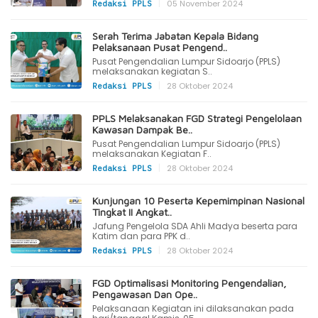
|
05 November 2024
Redaksi PPLS
Serah Terima Jabatan Kepala Bidang
Pelaksanaan Pusat Pengend..
Pusat Pengendalian Lumpur Sidoarjo (PPLS)
melaksanakan kegiatan S..
|
28 Oktober 2024
Redaksi PPLS
PPLS Melaksanakan FGD Strategi Pengelolaan
Kawasan Dampak Be..
Pusat Pengendalian Lumpur Sidoarjo (PPLS)
melaksanakan Kegiatan F..
|
28 Oktober 2024
Redaksi PPLS
Kunjungan 10 Peserta Kepemimpinan Nasional
Tingkat II Angkat..
Jafung Pengelola SDA Ahli Madya beserta para
Katim dan para PPK d..
|
28 Oktober 2024
Redaksi PPLS
FGD Optimalisasi Monitoring Pengendalian,
Pengawasan Dan Ope..
Pelaksanaan Kegiatan ini dilaksanakan pada