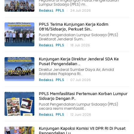
Pegawai di lingkungan Pusat Pengendalian
Lumpur Sidoarjo (PPLS) m..
|
24 Juli 2026
Redaksi PPLS
PPLS Terima Kunjungan Kerja Kodim
0816/Sidoarjo, Perkuat Sin..
Pusat Pengendalian Lumpur Sidoarjo (PPLS)
Direktorat Jenderal Sum..
|
18 Juli 2026
Redaksi PPLS
Kunjungan Kerja Direktur Jenderal SDA Ke
Pusat Pengendalian ..
Direktur Jenderal Sumber Daya Air, Arnold
Aristoteles Paplapna Ri..
|
07 Juli 2026
Redaksi PPLS
PPLS Memfasilitasi Pertemuan Korban Lumpur
Sidoarjo Dengan P..
Pusat Pengendalian Lumpur Sidoarjo (PPLS)
secara resmi memfasilit..
|
12 Juni 2026
Redaksi PPLS
Kunjungan Kapoksi Komisi VII DPR RI Di Pusat
Pengendalian Lu..