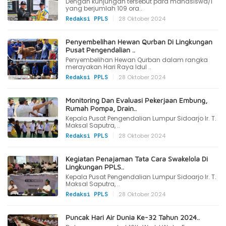
Dengan kunjungan tersebut para mahasiswa/i
yang berjumlah 109 ora..
|
28 Oktober 2024
Redaksi PPLS
Penyembelihan Hewan Qurban Di Lingkungan
Pusat Pengendalian ..
Penyembelihan Hewan Qurban dalam rangka
merayakan Hari Raya Idul ..
|
28 Oktober 2024
Redaksi PPLS
Monitoring Dan Evaluasi Pekerjaan Embung,
Rumah Pompa, Drain..
Kepala Pusat Pengendalian Lumpur Sidoarjo Ir. T.
Maksal Saputra, ..
|
28 Oktober 2024
Redaksi PPLS
Kegiatan Penajaman Tata Cara Swakelola Di
Lingkungan PPLS..
Kepala Pusat Pengendalian Lumpur Sidoarjo Ir. T.
Maksal Saputra, ..
|
28 Oktober 2024
Redaksi PPLS
Puncak Hari Air Dunia Ke-32 Tahun 2024..