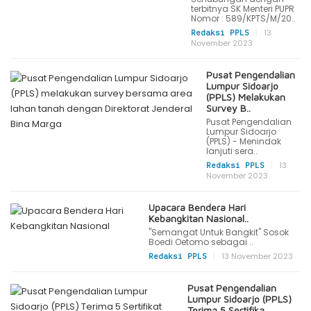
terbitnya SK Menteri PUPR
Nomor : 589/KPTS/M/20..
|
13
Redaksi PPLS
November 2023
Pusat Pengendalian
Lumpur Sidoarjo
(PPLS) Melakukan
Survey B..
Pusat Pengendalian
Lumpur Sidoarjo
(PPLS) - Menindak
lanjuti sera..
|
13
Redaksi PPLS
November 2023
Upacara Bendera Hari
Kebangkitan Nasional..
"Semangat Untuk Bangkit" Sosok
Boedi Oetomo sebagai ..
|
13 November 2023
Redaksi PPLS
Pusat Pengendalian
Lumpur Sidoarjo (PPLS)
Terima 5 Sertifika..