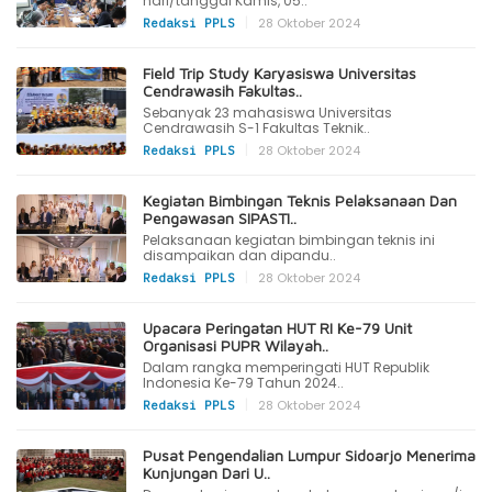
hari/tanggal Kamis, 05..
|
28 Oktober 2024
Redaksi PPLS
Field Trip Study Karyasiswa Universitas
Cendrawasih Fakultas..
Sebanyak 23 mahasiswa Universitas
Cendrawasih S-1 Fakultas Teknik..
|
28 Oktober 2024
Redaksi PPLS
Kegiatan Bimbingan Teknis Pelaksanaan Dan
Pengawasan SIPASTI..
Pelaksanaan kegiatan bimbingan teknis ini
disampaikan dan dipandu..
|
28 Oktober 2024
Redaksi PPLS
Upacara Peringatan HUT RI Ke-79 Unit
Organisasi PUPR Wilayah..
Dalam rangka memperingati HUT Republik
Indonesia Ke-79 Tahun 2024..
|
28 Oktober 2024
Redaksi PPLS
Pusat Pengendalian Lumpur Sidoarjo Menerima
Kunjungan Dari U..