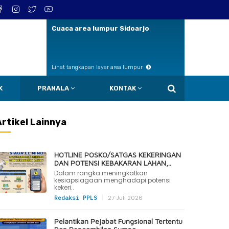
Cuaca area lumpur Sidoarjo
Lihat tangkapan layar area lumpur
K
PRANALA
KONTAK
Artikel Lainnya
HOTLINE POSKO/SATGAS KEKERINGAN
DAN POTENSI KEBAKARAN LAHAN,..
Dalam rangka meningkatkan
kesiapsiagaan menghadapi potensi
kekeri..
|
27 Juli 2026
Redaksi PPLS
Pelantikan Pejabat Fungsional Tertentu