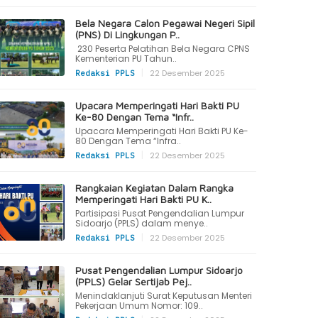
Bela Negara Calon Pegawai Negeri Sipil
(PNS) Di Lingkungan P..
230 Peserta Pelatihan Bela Negara CPNS
Kementerian PU Tahun..
|
22 Desember 2025
Redaksi PPLS
Upacara Memperingati Hari Bakti PU
Ke-80 Dengan Tema “Infr..
Upacara Memperingati Hari Bakti PU Ke-
80 Dengan Tema “Infra..
|
22 Desember 2025
Redaksi PPLS
Rangkaian Kegiatan Dalam Rangka
Memperingati Hari Bakti PU K..
Partisipasi Pusat Pengendalian Lumpur
Sidoarjo (PPLS) dalam menye..
|
22 Desember 2025
Redaksi PPLS
Pusat Pengendalian Lumpur Sidoarjo
(PPLS) Gelar Sertijab Pej..
Menindaklanjuti Surat Keputusan Menteri
Pekerjaan Umum Nomor: 109..