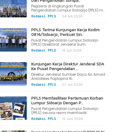
Dan Pengambilan Sumpa..
Pegawai di lingkungan Pusat
Pengendalian Lumpur Sidoarjo (PPLS) m..
|
24 Juli 2026
Redaksi PPLS
PPLS Terima Kunjungan Kerja Kodim
0816/Sidoarjo, Perkuat Sin..
Pusat Pengendalian Lumpur Sidoarjo
(PPLS) Direktorat Jenderal Sum..
|
18 Juli 2026
Redaksi PPLS
Kunjungan Kerja Direktur Jenderal SDA
Ke Pusat Pengendalian ..
Direktur Jenderal Sumber Daya Air, Arnold
Aristoteles Paplapna Ri..
|
07 Juli 2026
Redaksi PPLS
PPLS Memfasilitasi Pertemuan Korban
Lumpur Sidoarjo Dengan P..
Pusat Pengendalian Lumpur Sidoarjo
(PPLS) secara resmi memfasilit..
|
12 Juni 2026
Redaksi PPLS