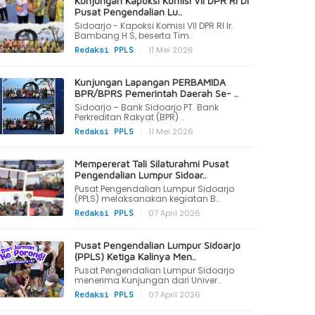
Kunjungan Kapoksi Komisi VII DPR RI Di
Pusat Pengendalian Lu..
Sidoarjo - Kapoksi Komisi VII DPR RI Ir.
Bambang H S, beserta Tim..
|
11 Mei 2026
Redaksi PPLS
Kunjungan Lapangan PERBAMIDA
BPR/BPRS Pemerintah Daerah Se- ..
Sidoarjo – Bank Sidoarjo PT. Bank
Perkreditan Rakyat (BPR) ..
|
11 Mei 2026
Redaksi PPLS
Mempererat Tali Silaturahmi Pusat
Pengendalian Lumpur Sidoar..
Pusat Pengendalian Lumpur Sidoarjo
(PPLS) melaksanakan kegiatan B..
|
07 April 2026
Redaksi PPLS
Pusat Pengendalian Lumpur Sidoarjo
(PPLS) Ketiga Kalinya Men..
Pusat Pengendalian Lumpur Sidoarjo
menerima Kunjungan dari Univer..
|
07 April 2026
Redaksi PPLS