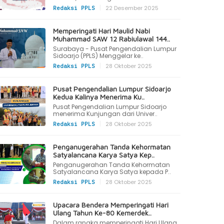
|
22 Desember 2025
Redaksi PPLS
Memperingati Hari Maulid Nabi
Muhammad SAW 12 Rabiulawal 144..
Surabaya - Pusat Pengendalian Lumpur
Sidoarjo (PPLS) Menggelar ke..
|
28 Oktober 2025
Redaksi PPLS
Pusat Pengendalian Lumpur Sidoarjo
Kedua Kalinya Menerima Ku..
Pusat Pengendalian Lumpur Sidoarjo
menerima Kunjungan dari Univer..
|
28 Oktober 2025
Redaksi PPLS
Penganugerahan Tanda Kehormatan
Satyalancana Karya Satya Kep..
Penganugerahan Tanda Kehormatan
Satyalancana Karya Satya kepada P..
|
28 Oktober 2025
Redaksi PPLS
Upacara Bendera Memperingati Hari
Ulang Tahun Ke-80 Kemerdek..
Dalam rangka memperingati Hari Ulang