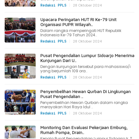
|
28 Oktober 2024
Redaksi PPLS
Upacara Peringatan HUT RI Ke-79 Unit
Organisasi PUPR Wilayah..
Dalam rangka memperingati HUT Republik
Indonesia Ke-79 Tahun 2024..
|
28 Oktober 2024
Redaksi PPLS
Pusat Pengendalian Lumpur Sidoarjo Menerima
Kunjungan Dari U..
Dengan kunjungan tersebut para mahasiswa/i
yang berjumlah 109 ora..
|
28 Oktober 2024
Redaksi PPLS
Penyembelihan Hewan Qurban Di Lingkungan
Pusat Pengendalian ..
Penyembelihan Hewan Qurban dalam rangka
merayakan Hari Raya Idul ..
|
28 Oktober 2024
Redaksi PPLS
Monitoring Dan Evaluasi Pekerjaan Embung,
Rumah Pompa, Drain..
Kepala Pusat Pengendalian Lumpur Sidoarjo Ir. T.