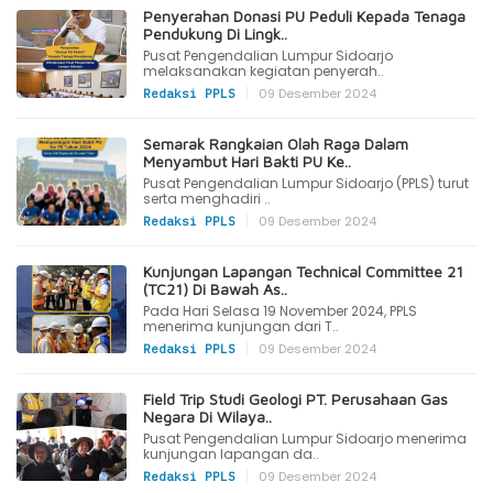
Penyerahan Donasi PU Peduli Kepada Tenaga
Pendukung Di Lingk..
Pusat Pengendalian Lumpur Sidoarjo
melaksanakan kegiatan penyerah..
|
09 Desember 2024
Redaksi PPLS
Semarak Rangkaian Olah Raga Dalam
Menyambut Hari Bakti PU Ke..
Pusat Pengendalian Lumpur Sidoarjo (PPLS) turut
serta menghadiri ..
|
09 Desember 2024
Redaksi PPLS
Kunjungan Lapangan Technical Committee 21
(TC21) Di Bawah As..
Pada Hari Selasa 19 November 2024, PPLS
menerima kunjungan dari T..
|
09 Desember 2024
Redaksi PPLS
Field Trip Studi Geologi PT. Perusahaan Gas
Negara Di Wilaya..
Pusat Pengendalian Lumpur Sidoarjo menerima
kunjungan lapangan da..
|
09 Desember 2024
Redaksi PPLS