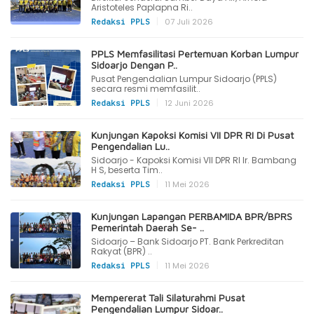
Aristoteles Paplapna Ri..
|
07 Juli 2026
Redaksi PPLS
PPLS Memfasilitasi Pertemuan Korban Lumpur
Sidoarjo Dengan P..
Pusat Pengendalian Lumpur Sidoarjo (PPLS)
secara resmi memfasilit..
|
12 Juni 2026
Redaksi PPLS
Kunjungan Kapoksi Komisi VII DPR RI Di Pusat
Pengendalian Lu..
Sidoarjo - Kapoksi Komisi VII DPR RI Ir. Bambang
H S, beserta Tim..
|
11 Mei 2026
Redaksi PPLS
Kunjungan Lapangan PERBAMIDA BPR/BPRS
Pemerintah Daerah Se- ..
Sidoarjo – Bank Sidoarjo PT. Bank Perkreditan
Rakyat (BPR) ..
|
11 Mei 2026
Redaksi PPLS
Mempererat Tali Silaturahmi Pusat
Pengendalian Lumpur Sidoar..