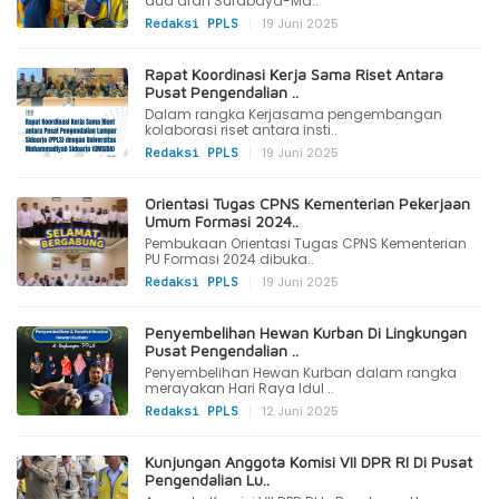
dua arah Surabaya-Ma..
|
19 Juni 2025
Redaksi PPLS
Rapat Koordinasi Kerja Sama Riset Antara
Pusat Pengendalian ..
Dalam rangka Kerjasama pengembangan
kolaborasi riset antara insti..
|
19 Juni 2025
Redaksi PPLS
Orientasi Tugas CPNS Kementerian Pekerjaan
Umum Formasi 2024..
Pembukaan Orientasi Tugas CPNS Kementerian
PU Formasi 2024 dibuka..
|
19 Juni 2025
Redaksi PPLS
Penyembelihan Hewan Kurban Di Lingkungan
Pusat Pengendalian ..
Penyembelihan Hewan Kurban dalam rangka
merayakan Hari Raya Idul ..
|
12 Juni 2025
Redaksi PPLS
Kunjungan Anggota Komisi VII DPR RI Di Pusat
Pengendalian Lu..