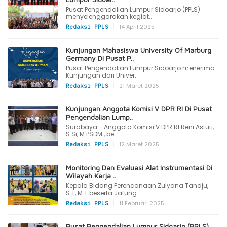
Pusat Pengendalian Lumpur Sidoarjo (PPLS)
menyelenggarakan kegiat..
|
14 April 2025
Redaksi PPLS
Kunjungan Mahasiswa University Of Marburg
Germany Di Pusat P..
Pusat Pengendalian Lumpur Sidoarjo menerima
Kunjungan dari Univer..
|
21 Maret 2025
Redaksi PPLS
Kunjungan Anggota Komisi V DPR RI Di Pusat
Pengendalian Lump..
Surabaya - Anggota Komisi V DPR RI Reni Astuti,
S.Si, M.PSDM., be..
|
12 Maret 2025
Redaksi PPLS
Monitoring Dan Evaluasi Alat Instrumentasi Di
Wilayah Kerja ..
Kepala Bidang Perencanaan Zulyana Tandju,
S.T, M.T beserta Jafung..
|
11 Februari 2025
Redaksi PPLS
Pusat Pengendalian Lumpur Sidoarjo (PPLS)