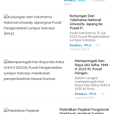
|
12 Januari
Redaksi PPLS
2024
Kunjungan Dari
Yokohama National
Univesity Jepang Ke
Pusat P..
Pada hari Kamis, 13 Juli
2023, Pusat Pengendalian
Lumpur Sidoarjo..
|
12
Redaksi PPLS
Januari 2024
Memperingati Hari
Raya Idul Adha 1444
H 2023 M, Pusat
Pengen..
Dalam rangka
memperingati Hari
Raya Idul Adha 1444 H
2023 M, Pusa..
|
12
Redaksi PPLS
Januari 2024
Pelantikan Pejabat Fungsional
Direktorat Jenderal Sumber