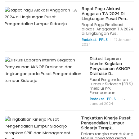
Rapat Pagu Alokasi
Anggaran T.A 2024 Di
Lingkungan Pusat Pen..
Rapat Pagu Finalisasi
alokasi Anggaran T.A 2024
di Lingkungan Pus..
|
17 Januari
Redaksi PPLS
2024
Diskusi Laporan
Interim Kegiatan
Penyusunan AKNOP
Drainase D..
Pusat Pengendalian
Lumpur Sidoarjo (PPLS)
melalui PPK
Perencanaan..
|
17
Redaksi PPLS
Januari 2024
Tingkatkan Kinerja Pusat
Pengendalian Lumpur
Sidoarjo Terapk..
Dalam rangka mendukung
terwujudnya tata kelola