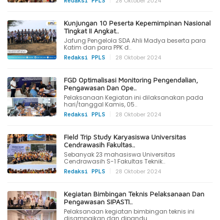
|
28 Oktober 2024
Redaksi PPLS
Kunjungan 10 Peserta Kepemimpinan Nasional
Tingkat II Angkat..
Jafung Pengelola SDA Ahli Madya beserta para
Katim dan para PPK d..
|
28 Oktober 2024
Redaksi PPLS
FGD Optimalisasi Monitoring Pengendalian,
Pengawasan Dan Ope..
Pelaksanaan Kegiatan ini dilaksanakan pada
hari/tanggal Kamis, 05..
|
28 Oktober 2024
Redaksi PPLS
Field Trip Study Karyasiswa Universitas
Cendrawasih Fakultas..
Sebanyak 23 mahasiswa Universitas
Cendrawasih S-1 Fakultas Teknik..
|
28 Oktober 2024
Redaksi PPLS
Kegiatan Bimbingan Teknis Pelaksanaan Dan
Pengawasan SIPASTI..
Pelaksanaan kegiatan bimbingan teknis ini
disampaikan dan dipandu..