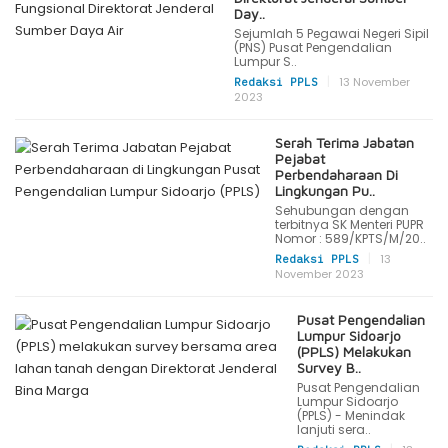
Day..
Sejumlah 5 Pegawai Negeri Sipil
(PNS) Pusat Pengendalian
Lumpur S..
|
13 November
Redaksi PPLS
2023
Serah Terima Jabatan
Pejabat
Perbendaharaan Di
Lingkungan Pu..
Sehubungan dengan
terbitnya SK Menteri PUPR
Nomor : 589/KPTS/M/20..
|
13
Redaksi PPLS
November 2023
Pusat Pengendalian
Lumpur Sidoarjo
(PPLS) Melakukan
Survey B..
Pusat Pengendalian
Lumpur Sidoarjo
(PPLS) - Menindak
lanjuti sera..