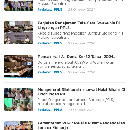
Maksal Saputra, ..
|
28 Oktober 2024
Redaksi PPLS
Kegiatan Penajaman Tata Cara Swakelola Di
Lingkungan PPLS..
Kepala Pusat Pengendalian Lumpur Sidoarjo Ir. T.
Maksal Saputra, ..
|
28 Oktober 2024
Redaksi PPLS
Puncak Hari Air Dunia Ke-32 Tahun 2024..
Dalam menyambut 10th World Water Forum
yang mengusung tema "..
|
28 Oktober 2024
Redaksi PPLS
Mempererat Silahturahmi Lewat Halal Bihalal Di
Lingkungan Pu..
Pusat Pengendalian Lumpur Sidoarjo (PPLS)
melaksanakan kegiatan H..
|
28 Oktober 2024
Redaksi PPLS
Kementerian PUPR Melalui Pusat Pengendalian
Lumpur Sidoarjo ..