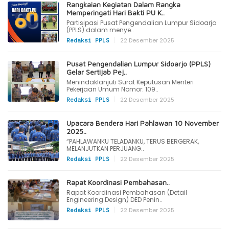
Rangkaian Kegiatan Dalam Rangka
Memperingati Hari Bakti PU K..
Partisipasi Pusat Pengendalian Lumpur Sidoarjo
(PPLS) dalam menye..
|
22 Desember 2025
Redaksi PPLS
Pusat Pengendalian Lumpur Sidoarjo (PPLS)
Gelar Sertijab Pej..
Menindaklanjuti Surat Keputusan Menteri
Pekerjaan Umum Nomor: 109..
|
22 Desember 2025
Redaksi PPLS
Upacara Bendera Hari Pahlawan 10 November
2025..
“PAHLAWANKU TELADANKU, TERUS BERGERAK,
MELANJUTKAN PERJUANG..
|
22 Desember 2025
Redaksi PPLS
Rapat Koordinasi Pembahasan..
Rapat Koordinasi Pembahasan (Detail
Engineering Design) DED Penin..
|
22 Desember 2025
Redaksi PPLS