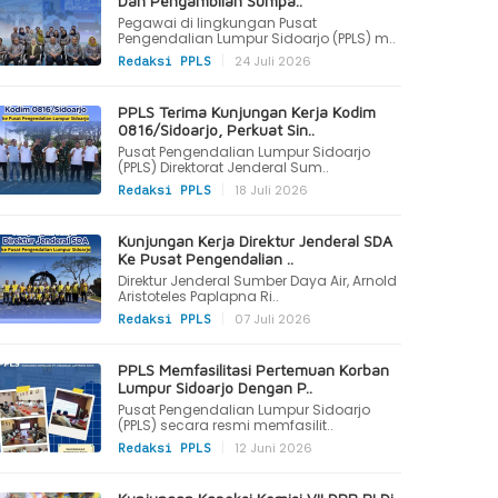
Dan Pengambilan Sumpa..
Pegawai di lingkungan Pusat
Pengendalian Lumpur Sidoarjo (PPLS) m..
|
24 Juli 2026
Redaksi PPLS
PPLS Terima Kunjungan Kerja Kodim
0816/Sidoarjo, Perkuat Sin..
Pusat Pengendalian Lumpur Sidoarjo
(PPLS) Direktorat Jenderal Sum..
|
18 Juli 2026
Redaksi PPLS
Kunjungan Kerja Direktur Jenderal SDA
Ke Pusat Pengendalian ..
Direktur Jenderal Sumber Daya Air, Arnold
Aristoteles Paplapna Ri..
|
07 Juli 2026
Redaksi PPLS
PPLS Memfasilitasi Pertemuan Korban
Lumpur Sidoarjo Dengan P..
Pusat Pengendalian Lumpur Sidoarjo
(PPLS) secara resmi memfasilit..
|
12 Juni 2026
Redaksi PPLS