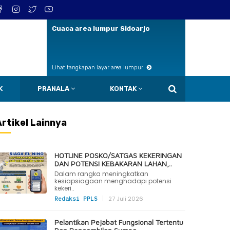
Cuaca area lumpur Sidoarjo
Lihat tangkapan layar area lumpur
K
PRANALA
KONTAK
Artikel Lainnya
HOTLINE POSKO/SATGAS KEKERINGAN
DAN POTENSI KEBAKARAN LAHAN,..
Dalam rangka meningkatkan
kesiapsiagaan menghadapi potensi
kekeri..
|
27 Juli 2026
Redaksi PPLS
Pelantikan Pejabat Fungsional Tertentu