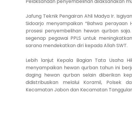
Pelaksanaan penyembelihan dilaksanakan mula
Jafung Teknik Pengairan Ahli Madya Ir. Isgiy
Sidoarjo menyampaikan “Bahwa perayaan Ha
prosesi penyembelihan hewan qurban saja.
segenap pegawai PPLS untuk meningkatkan r
sarana mendekatkan diri kepada Allah SWT.
Lebih lanjut Kepala Bagian Tata Usaha H
menyampaikan hewan qurban tahun ini berj
daging hewan qurban selain diberikan k
didistribusikan melalui Koramil, Polse
Kecamatan Jabon dan Kecamatan Tanggulan