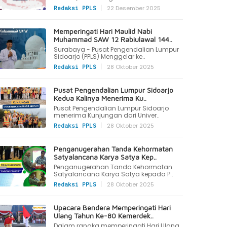
|
22 Desember 2025
Redaksi PPLS
Memperingati Hari Maulid Nabi
Muhammad SAW 12 Rabiulawal 144..
Surabaya - Pusat Pengendalian Lumpur
Sidoarjo (PPLS) Menggelar ke..
|
28 Oktober 2025
Redaksi PPLS
Pusat Pengendalian Lumpur Sidoarjo
Kedua Kalinya Menerima Ku..
Pusat Pengendalian Lumpur Sidoarjo
menerima Kunjungan dari Univer..
|
28 Oktober 2025
Redaksi PPLS
Penganugerahan Tanda Kehormatan
Satyalancana Karya Satya Kep..
Penganugerahan Tanda Kehormatan
Satyalancana Karya Satya kepada P..
|
28 Oktober 2025
Redaksi PPLS
Upacara Bendera Memperingati Hari
Ulang Tahun Ke-80 Kemerdek..
Dalam rangka memperingati Hari Ulang