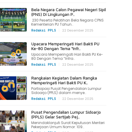
Bela Negara Calon Pegawai Negeri Sipil
(PNS) Di Lingkungan P..
230 Peserta Pelatihan Bela Negara CPNS
Kementerian PU Tahun..
|
22 Desember 2025
Redaksi PPLS
Upacara Memperingati Hari Bakti PU
Ke-80 Dengan Tema “Infr..
Upacara Memperingati Hari Bakti PU Ke-
80 Dengan Tema “Infra..
|
22 Desember 2025
Redaksi PPLS
Rangkaian Kegiatan Dalam Rangka
Memperingati Hari Bakti PU K..
Partisipasi Pusat Pengendalian Lumpur
Sidoarjo (PPLS) dalam menye..
|
22 Desember 2025
Redaksi PPLS
Pusat Pengendalian Lumpur Sidoarjo
(PPLS) Gelar Sertijab Pej..
Menindaklanjuti Surat Keputusan Menteri
Pekerjaan Umum Nomor: 109..