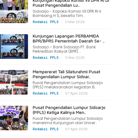
Kunjungan Kapoksi Komisi VII DPR RI Di
Pusat Pengendalian Lu..
Sidoarjo - Kapoksi Komisi VII DPR RI Ir.
Bambang H S, beserta Tim..
|
11 Mei 2026
Redaksi PPLS
Kunjungan Lapangan PERBAMIDA
BPR/BPRS Pemerintah Daerah Se- ..
Sidoarjo – Bank Sidoarjo PT. Bank
Perkreditan Rakyat (BPR) ..
|
11 Mei 2026
Redaksi PPLS
Mempererat Tali Silaturahmi Pusat
Pengendalian Lumpur Sidoar..
Pusat Pengendalian Lumpur Sidoarjo
(PPLS) melaksanakan kegiatan B..
|
07 April 2026
Redaksi PPLS
Pusat Pengendalian Lumpur Sidoarjo
(PPLS) Ketiga Kalinya Men..
Pusat Pengendalian Lumpur Sidoarjo
menerima Kunjungan dari Univer..
|
07 April 2026
Redaksi PPLS