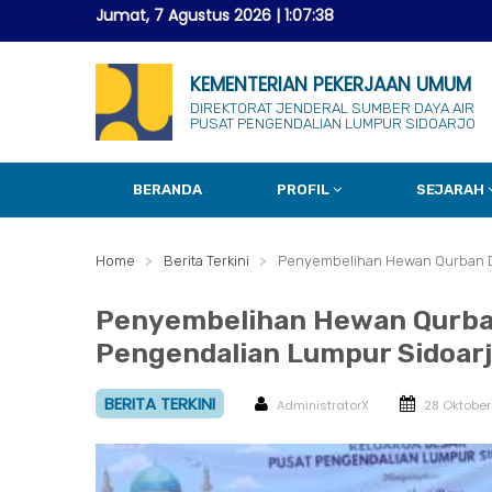
Jumat, 7 Agustus 2026
|
1:07:39
KEMENTERIAN PEKERJAAN UMUM
DIREKTORAT JENDERAL SUMBER DAYA AIR
PUSAT PENGENDALIAN LUMPUR SIDOARJO
BERANDA
PROFIL
SEJARAH
Home
Berita Terkini
Penyembelihan Hewan Qurban D
Penyembelihan Hewan Qurba
Pengendalian Lumpur Sidoar
BERITA TERKINI
AdministratorX
28 Oktober