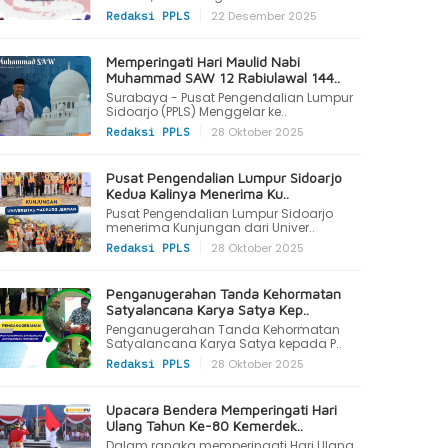
|
22 Desember 2025
Redaksi PPLS
Memperingati Hari Maulid Nabi
Muhammad SAW 12 Rabiulawal 144..
Surabaya - Pusat Pengendalian Lumpur
Sidoarjo (PPLS) Menggelar ke..
|
28 Oktober 2025
Redaksi PPLS
Pusat Pengendalian Lumpur Sidoarjo
Kedua Kalinya Menerima Ku..
Pusat Pengendalian Lumpur Sidoarjo
menerima Kunjungan dari Univer..
|
28 Oktober 2025
Redaksi PPLS
Penganugerahan Tanda Kehormatan
Satyalancana Karya Satya Kep..
Penganugerahan Tanda Kehormatan
Satyalancana Karya Satya kepada P..
|
28 Oktober 2025
Redaksi PPLS
Upacara Bendera Memperingati Hari
Ulang Tahun Ke-80 Kemerdek..
Dalam rangka memperingati Hari Ulang