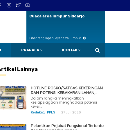
Cuaca area lumpur Sidoarjo
Lihat tangkapan layar area lumpur
K
PRANALA
KONTAK
Artikel Lainnya
HOTLINE POSKO/SATGAS KEKERINGAN
DAN POTENSI KEBAKARAN LAHAN,..
Dalam rangka meningkatkan
kesiapsiagaan menghadapi potensi
kekeri..
|
27 Juli 2026
Redaksi PPLS
Pelantikan Pejabat Fungsional Tertentu