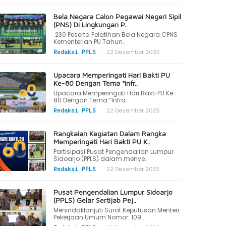
Bela Negara Calon Pegawai Negeri Sipil
(PNS) Di Lingkungan P..
230 Peserta Pelatihan Bela Negara CPNS
Kementerian PU Tahun..
|
22 Desember 2025
Redaksi PPLS
Upacara Memperingati Hari Bakti PU
Ke-80 Dengan Tema “Infr..
Upacara Memperingati Hari Bakti PU Ke-
80 Dengan Tema “Infra..
|
22 Desember 2025
Redaksi PPLS
Rangkaian Kegiatan Dalam Rangka
Memperingati Hari Bakti PU K..
Partisipasi Pusat Pengendalian Lumpur
Sidoarjo (PPLS) dalam menye..
|
22 Desember 2025
Redaksi PPLS
Pusat Pengendalian Lumpur Sidoarjo
(PPLS) Gelar Sertijab Pej..
Menindaklanjuti Surat Keputusan Menteri
Pekerjaan Umum Nomor: 109..