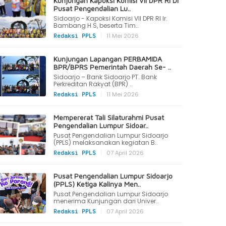
Kunjungan Kapoksi Komisi VII DPR RI Di
Pusat Pengendalian Lu..
Sidoarjo - Kapoksi Komisi VII DPR RI Ir.
Bambang H S, beserta Tim..
|
11 Mei 2026
Redaksi PPLS
Kunjungan Lapangan PERBAMIDA
BPR/BPRS Pemerintah Daerah Se- ..
Sidoarjo – Bank Sidoarjo PT. Bank
Perkreditan Rakyat (BPR) ..
|
11 Mei 2026
Redaksi PPLS
Mempererat Tali Silaturahmi Pusat
Pengendalian Lumpur Sidoar..
Pusat Pengendalian Lumpur Sidoarjo
(PPLS) melaksanakan kegiatan B..
|
07 April 2026
Redaksi PPLS
Pusat Pengendalian Lumpur Sidoarjo
(PPLS) Ketiga Kalinya Men..
Pusat Pengendalian Lumpur Sidoarjo
menerima Kunjungan dari Univer..
|
07 April 2026
Redaksi PPLS