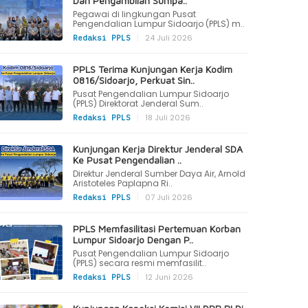
Dan Pengambilan Sumpa..
Pegawai di lingkungan Pusat
Pengendalian Lumpur Sidoarjo (PPLS) m..
|
24 Juli 2026
Redaksi PPLS
PPLS Terima Kunjungan Kerja Kodim
0816/Sidoarjo, Perkuat Sin..
Pusat Pengendalian Lumpur Sidoarjo
(PPLS) Direktorat Jenderal Sum..
|
18 Juli 2026
Redaksi PPLS
Kunjungan Kerja Direktur Jenderal SDA
Ke Pusat Pengendalian ..
Direktur Jenderal Sumber Daya Air, Arnold
Aristoteles Paplapna Ri..
|
07 Juli 2026
Redaksi PPLS
PPLS Memfasilitasi Pertemuan Korban
Lumpur Sidoarjo Dengan P..
Pusat Pengendalian Lumpur Sidoarjo
(PPLS) secara resmi memfasilit..
|
12 Juni 2026
Redaksi PPLS