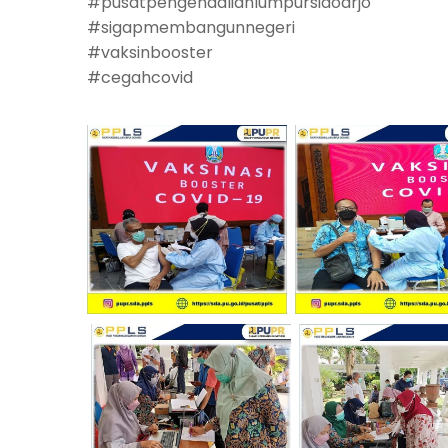
#pusatpengendalianlumpursidoarjo
#sigapmembangunnegeri
#vaksinbooster
#cegahcovid