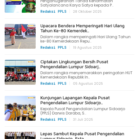
Penganugerahan Tanda Kehormatan
Satyalancana Karya Satya kepada P..
|
28 Oktober 2025
Redaksi PPLS
Upacara Bendera Memperingati Hari Ulang
Tahun Ke-80 Kemerdek..
Dalam rangka memperingati Hari Ulang Tahun
ke-80 Kemerdekaan Repu..
|
19 Agustus 2025
Redaksi PPLS
Ciptakan Lingkungan Bersih Pusat
Pengendalian Lumpur Sidoarj..
Dalam rangka menyemarakkan peringatan HUT
Kemerdekaan Republik In..
|
05 Agustus 2025
Redaksi PPLS
Kunjungan Lapangan Kepala Pusat
Pengendalian Lumpur Sidoarjo..
Kepala Pusat Pengendalian Lumpur Sidoarjo
(PPLS) Darwis Daraba, S..
|
31 Juli 2025
Redaksi PPLS
Lepas Sambut Kepala Pusat Pengendalian
Lumpur Sidoarjo, Esta..