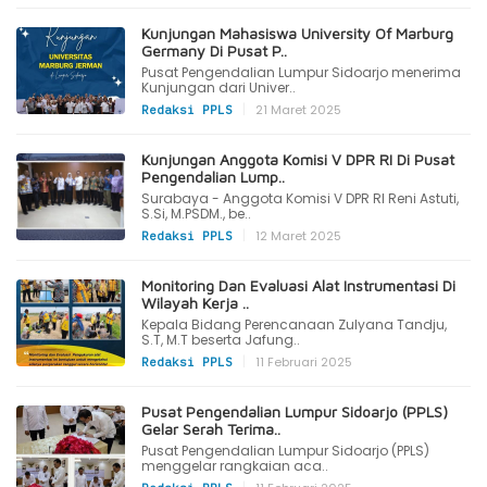
Kunjungan Mahasiswa University Of Marburg
Germany Di Pusat P..
Pusat Pengendalian Lumpur Sidoarjo menerima
Kunjungan dari Univer..
|
21 Maret 2025
Redaksi PPLS
Kunjungan Anggota Komisi V DPR RI Di Pusat
Pengendalian Lump..
Surabaya - Anggota Komisi V DPR RI Reni Astuti,
S.Si, M.PSDM., be..
|
12 Maret 2025
Redaksi PPLS
Monitoring Dan Evaluasi Alat Instrumentasi Di
Wilayah Kerja ..
Kepala Bidang Perencanaan Zulyana Tandju,
S.T, M.T beserta Jafung..
|
11 Februari 2025
Redaksi PPLS
Pusat Pengendalian Lumpur Sidoarjo (PPLS)
Gelar Serah Terima..
Pusat Pengendalian Lumpur Sidoarjo (PPLS)
menggelar rangkaian aca..