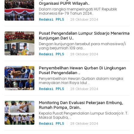
Organisasi PUPR Wilayah..
Dalam rangka memperingati HUT Republik
Indonesia Ke-79 Tahun 2024..
|
28 Oktober 2024
Redaksi PPLS
Pusat Pengendalian Lumpur Sidoarjo Menerima
Kunjungan Dari U..
Dengan kunjungan tersebut para mahasiswa/i
yang berjumlah 109 ora..
|
28 Oktober 2024
Redaksi PPLS
Penyembelihan Hewan Qurban Di Lingkungan
Pusat Pengendalian ..
Penyembelihan Hewan Qurban dalam rangka
merayakan Hari Raya Idul ..
|
28 Oktober 2024
Redaksi PPLS
Monitoring Dan Evaluasi Pekerjaan Embung,
Rumah Pompa, Drain..
Kepala Pusat Pengendalian Lumpur Sidoarjo Ir. T.
Maksal Saputra, ..
|
28 Oktober 2024
Redaksi PPLS