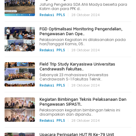
Jafung Pengelola SDA Ahli Madya beserta para
Katim dan para PPK d..
|
28 Oktober 2024
Redaksi PPLS
FGD Optimalisasi Monitoring Pengendalian,
Pengawasan Dan Ope..
Pelaksanaan Kegiatan ini dilaksanakan pada
hari/tanggal Kamis, 05..
|
28 Oktober 2024
Redaksi PPLS
Field Trip Study Karyasiswa Universitas
Cendrawasih Fakultas..
Sebanyak 23 mahasiswa Universitas
Cendrawasih S-1 Fakultas Teknik..
|
28 Oktober 2024
Redaksi PPLS
Kegiatan Bimbingan Teknis Pelaksanaan Dan
Pengawasan SIPASTI..
Pelaksanaan kegiatan bimbingan teknis ini
disampaikan dan dipandu..
|
28 Oktober 2024
Redaksi PPLS
Upacara Peringatan HUT RI Ke-79 Unit