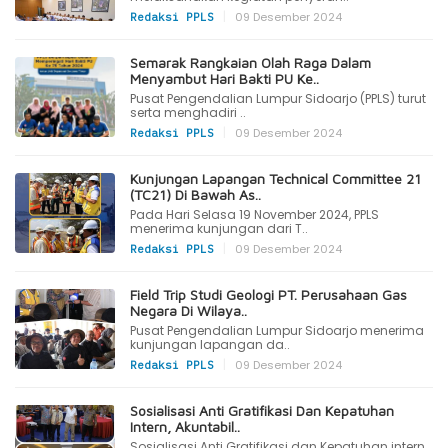
|
09 Desember 2024
Redaksi PPLS
Semarak Rangkaian Olah Raga Dalam
Menyambut Hari Bakti PU Ke..
Pusat Pengendalian Lumpur Sidoarjo (PPLS) turut
serta menghadiri ..
|
09 Desember 2024
Redaksi PPLS
Kunjungan Lapangan Technical Committee 21
(TC21) Di Bawah As..
Pada Hari Selasa 19 November 2024, PPLS
menerima kunjungan dari T..
|
09 Desember 2024
Redaksi PPLS
Field Trip Studi Geologi PT. Perusahaan Gas
Negara Di Wilaya..
Pusat Pengendalian Lumpur Sidoarjo menerima
kunjungan lapangan da..
|
09 Desember 2024
Redaksi PPLS
Sosialisasi Anti Gratifikasi Dan Kepatuhan
Intern, Akuntabil..
Sosialisasi Anti Gratifikasi dan Kepatuhan intern,