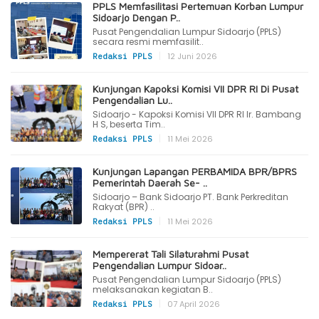
PPLS Memfasilitasi Pertemuan Korban Lumpur
Sidoarjo Dengan P..
Pusat Pengendalian Lumpur Sidoarjo (PPLS)
secara resmi memfasilit..
|
12 Juni 2026
Redaksi PPLS
Kunjungan Kapoksi Komisi VII DPR RI Di Pusat
Pengendalian Lu..
Sidoarjo - Kapoksi Komisi VII DPR RI Ir. Bambang
H S, beserta Tim..
|
11 Mei 2026
Redaksi PPLS
Kunjungan Lapangan PERBAMIDA BPR/BPRS
Pemerintah Daerah Se- ..
Sidoarjo – Bank Sidoarjo PT. Bank Perkreditan
Rakyat (BPR) ..
|
11 Mei 2026
Redaksi PPLS
Mempererat Tali Silaturahmi Pusat
Pengendalian Lumpur Sidoar..
Pusat Pengendalian Lumpur Sidoarjo (PPLS)
melaksanakan kegiatan B..
|
07 April 2026
Redaksi PPLS