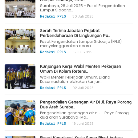
Surabaya, 28 Juli 2025 – Pusat Pengendalian
Lumpur Sidoarjo..
|
30 Juli 2025
Redaksi PPLS
Serah Terima Jabatan Pejabat
Perbendaharaan Di Lingkungan Pu..
Pusat Pengendalian Lumpur Sidoarjo (PPLS)
menyelenggarakan acara ..
|
15 Juli 2025
Redaksi PPLS
Kunjungan Kerja Wakil Menteri Pekerjaan
Umum Di Kolam Retens..
Wakil Menteri Pekerjaan Umum, Diana
Kusumastuti, melakukan kunjun..
|
02 Juli 2025
Redaksi PPLS
Pengendalian Genangan Air Di Jl. Raya Porong
Dua Arah Suraba..
Pengendalian genangan air di Jl. Raya Porong
dua arah Surabaya-Ma..
|
19 Juni 2025
Redaksi PPLS
Rapat Koordinasi Kerja Sama Riset Antara