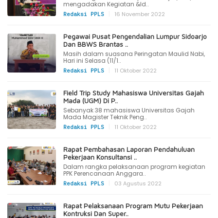
mengadakan Kegiatan &ld..
|
16 November 2022
Redaksi PPLS
Pegawai Pusat Pengendalian Lumpur Sidoarjo
Dan BBWS Brantas ..
Masih dalam suasana Peringatan Maulid Nabi,
Hari ini Selasa (11/1..
|
11 Oktober 2022
Redaksi PPLS
Field Trip Study Mahasiswa Universitas Gajah
Mada (UGM) Di P..
Sebanyak 38 mahasiswa Universitas Gajah
Mada Magister Teknik Peng..
|
11 Oktober 2022
Redaksi PPLS
Rapat Pembahasan Laporan Pendahuluan
Pekerjaan Konsultansi ..
Dalam rangka pelaksanaan program kegiatan
PPK Perencanaan Anggara..
|
03 Agustus 2022
Redaksi PPLS
Rapat Pelaksanaan Program Mutu Pekerjaan
Kontruksi Dan Super..