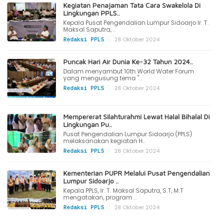
Kegiatan Penajaman Tata Cara Swakelola Di
Lingkungan PPLS..
Kepala Pusat Pengendalian Lumpur Sidoarjo Ir. T.
Maksal Saputra, ..
|
28 Oktober 2024
Redaksi PPLS
Puncak Hari Air Dunia Ke-32 Tahun 2024..
Dalam menyambut 10th World Water Forum
yang mengusung tema "..
|
28 Oktober 2024
Redaksi PPLS
Mempererat Silahturahmi Lewat Halal Bihalal Di
Lingkungan Pu..
Pusat Pengendalian Lumpur Sidoarjo (PPLS)
melaksanakan kegiatan H..
|
28 Oktober 2024
Redaksi PPLS
Kementerian PUPR Melalui Pusat Pengendalian
Lumpur Sidoarjo ..
Kepala PPLS, Ir. T. Maksal Saputra, S.T, M.T
mengatakan, program ..
|
28 Oktober 2024
Redaksi PPLS